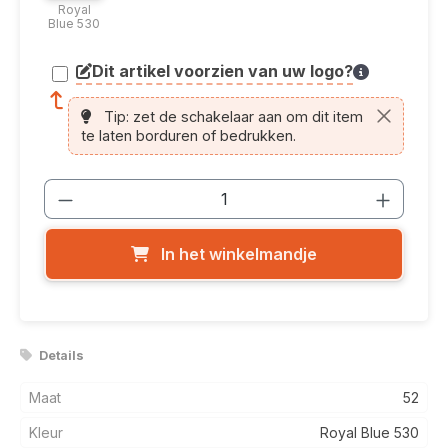
Royal
Blue 530
Dit artikel voorzien van uw logo?
article.printing.helptext
Tip: zet de schakelaar aan om dit item
te laten borduren of bedrukken.
Producthoeveelheid: Voer de gewenste
In het winkelmandje
Details
Maat
52
Kleur
Royal Blue 530