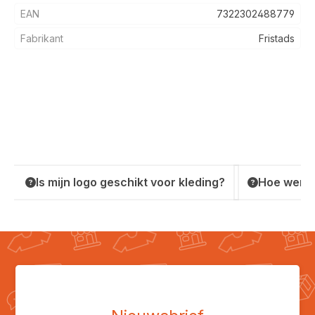
EAN
7322302488779
Fabrikant
Fristads
Is mijn logo geschikt voor kleding?
Hoe werkt