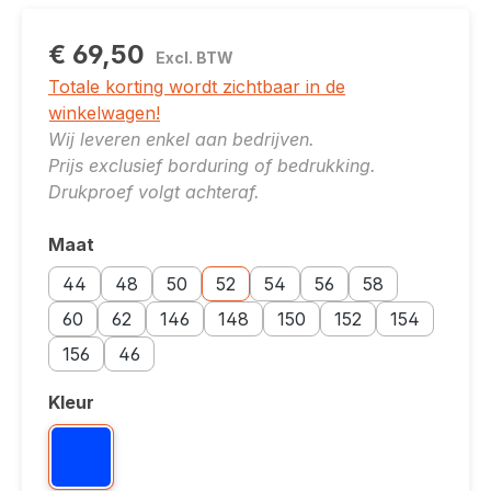
€ 69,50
Excl. BTW
Totale korting wordt zichtbaar in de
winkelwagen!
Wij leveren enkel aan bedrijven.
Prijs exclusief borduring of bedrukking.
Drukproef volgt achteraf.
Maat
Selecteer
Maatoptie: 44
Maatoptie: 48
Maatoptie: 50
Maatoptie: 52
Maatoptie: 54
Maatoptie: 56
Maatoptie: 58
44
48
50
52
54
56
58
Maatoptie: 60
Maatoptie: 62
Maatoptie: 146
Maatoptie: 148
Maatoptie: 150
Maatoptie: 152
Maatoptie: 15
60
62
146
148
150
152
154
Maatoptie: 156
Maatoptie: 46
156
46
Kleur
Selecteer
Kleuroptie: Royal Blue 530
Royal Blue 530