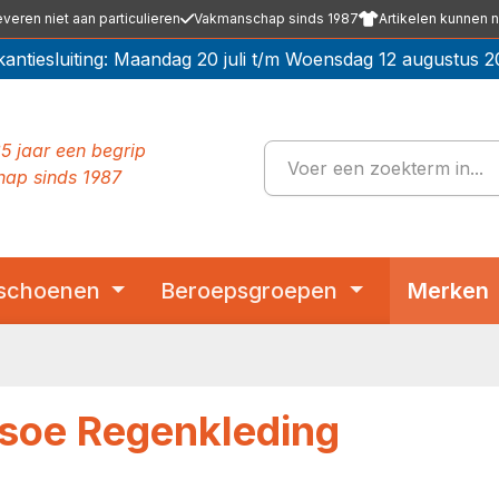
everen niet aan particulieren
Vakmanschap sinds 1987
Artikelen kunnen n
kantiesluiting: Maandag 20 juli t/m Woensdag 12 augustus 2
5 jaar een begrip
ap sinds 1987
schoenen
Beroepsgroepen
Merken
soe Regenkleding