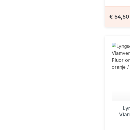
€ 54,5
Ly
Vla