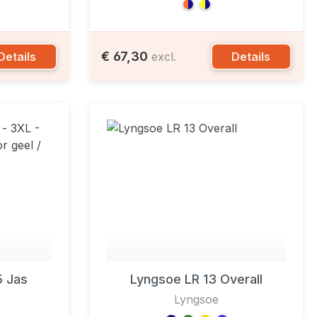
€ 67,30
Details
Details
excl.
 Jas
Lyngsoe LR 13 Overall
Lyngsoe