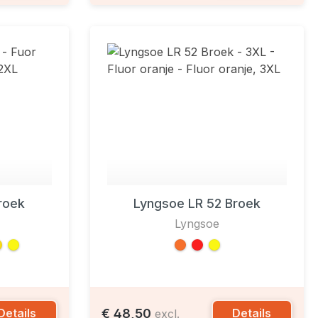
roek
Lyngsoe LR 52 Broek
Lyngsoe
€ 48,50
Details
Details
excl.