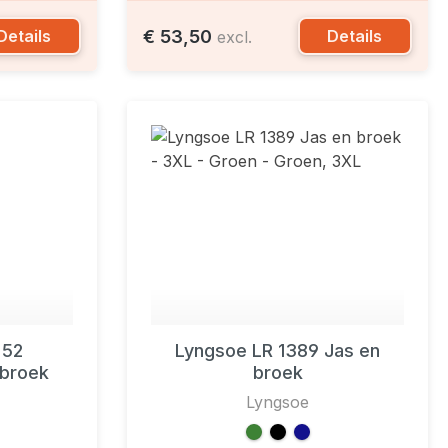
€ 53,50
Details
Details
excl.
 52
Lyngsoe LR 1389 Jas en
broek
broek
Lyngsoe