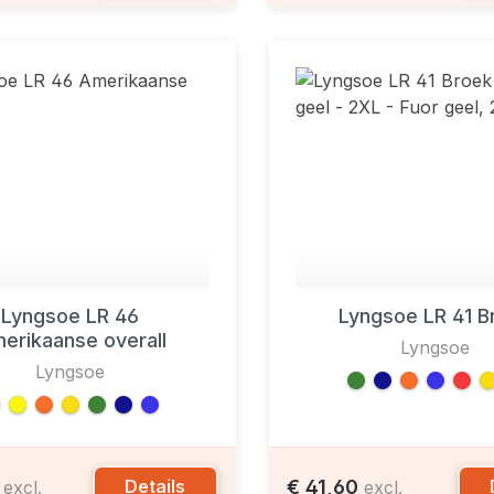
Lyngsoe LR 46
Lyngsoe LR 41 B
erikaanse overall
Lyngsoe
Lyngsoe
0
€ 41,60
Details
excl.
excl.