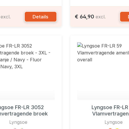
0
€ 64,90
Details
excl.
excl.
ngsoe FR-LR 3052
Lyngsoe FR-LR
mvertragende broek
Vlamvertrage
amerikaanse ove
Lyngsoe
Lyngsoe