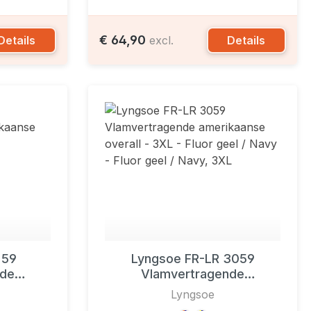
€ 64,90
Details
Details
excl.
 59
Lyngsoe FR-LR 3059
nde
Vlamvertragende
rall
amerikaanse overall
Lyngsoe