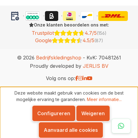
Onze klanten beoordelen ons met:
Trustpilot
4.7/5
(156)
Google
4.5/5
(87)
© 2026
Bedrijfskledingshop
- KvK: 70481261
Proudly developed by
JERLIS BV
Volg ons op:
Deze website maakt gebruik van cookies om de best
mogelijke ervaring te garanderen.
Meer informatie...
Configureren
Weigeren
Whats
Aanvaard alle cookies