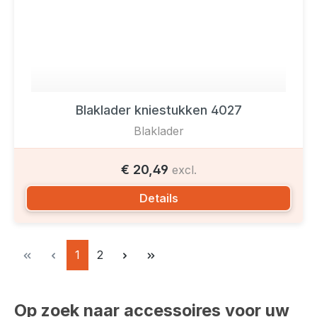
Blaklader kniestukken 4027
Blaklader
€ 20,49
excl.
Details
Pagina
Pagina
1
2
Op zoek naar accessoires voor uw