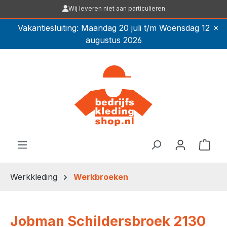
Ga naar de hoofdinhoud
×
Vakantiesluiting: Maandag 20 juli t/m Woensdag 12
augustus 2026
Winkel
Werkkleding
Werkbroeken
Jobman Schildersbroek 2130