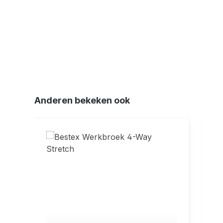
Productgalerij overslaan
Anderen bekeken ook