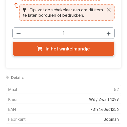
article.printing.helptext
Tip: zet de schakelaar aan om dit item
te laten borduren of bedrukken.
Producthoeveelheid: Voer de gewenste
In het winkelmandje
Details
Maat
52
Kleur
Wit / Zwart 1099
EAN
7319440661256
Fabrikant
Jobman