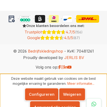
Onze klanten beoordelen ons met:
Trustpilot
4.7/5
(156)
Google
4.5/5
(87)
© 2026
Bedrijfskledingshop
- KvK: 70481261
Proudly developed by
JERLIS BV
Volg ons op:
Deze website maakt gebruik van cookies om de best
mogelijke ervaring te garanderen.
Meer informatie...
Configureren
Weigeren
Whats