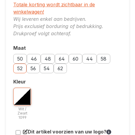
Totale korting wordt zichtbaar in de
winkelwagen!
Wij leveren enkel aan bedrijven.
Prijs exclusief borduring of bedrukking.
Drukproef volgt achteraf.
Maat
Selecteer
Maatoptie: 50
Maatoptie: 46
Maatoptie: 48
Maatoptie: 64
Maatoptie: 60
Maatoptie: 44
Maatoptie: 58
50
46
48
64
60
44
58
Maatoptie: 52
Maatoptie: 56
Maatoptie: 54
Maatoptie: 62
52
56
54
62
Kleur
Selecteer
Bicolor optie: Wit / Zwart 1099
Wit / Zwart 1099
Wit /
Zwart
1099
Dit artikel voorzien van uw logo?