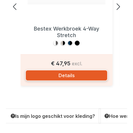
Bestex Werkbroek 4-Way
Stretch
€ 47,95
excl.
Details
Is mijn logo geschikt voor kleding?
Hoe werkt