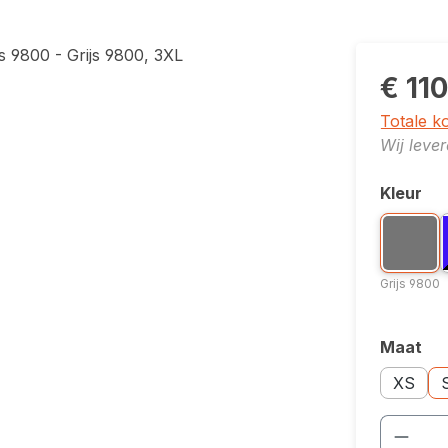
€ 11
Totale k
Wij leve
Kleur
Selecte
Kleuropti
B
Grijs
Grijs 9800
Maat
Selecte
Maatopti
Ma
XS
Produ