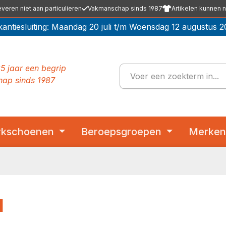
everen niet aan particulieren
Vakmanschap sinds 1987
Artikelen kunnen n
kantiesluiting: Maandag 20 juli t/m Woensdag 12 augustus 2
5 jaar een begrip
ap sinds 1987
kschoenen
Beroepsgroepen
Merke
1