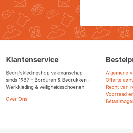
Klantenservice
Bestelp
Bedrijfskledingshop vakmanschap
Algemene v
sinds 1987 - Borduren & Bedrukken -
Offerte aan
Werkkleding & veiligheidsschoenen
Recht van r
Voorraad en
Over Ons
Betaalmogel