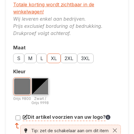
Totale korting wordt zichtbaar in de
winkelwagen!
Wij leveren enkel aan bedrijven.
Prijs exclusief borduring of bedrukking.
Drukproef volgt achteraf.
Maat
Selecteer
Maatoptie: S
Maatoptie: M
Maatoptie: L
Maatoptie: XL
Maatoptie: 2XL
Maatoptie: 3XL
S
M
L
XL
2XL
3XL
Kleur
Selecteer
Kleuroptie: Grijs 9800
Bicolor optie: Zwart / Grijs 9998
Grijs 9800
Zwart / Grijs 9998
Grijs 9800
Zwart /
Grijs 9998
Dit artikel voorzien van uw logo?
article.printing.helptext
Tip: zet de schakelaar aan om dit item