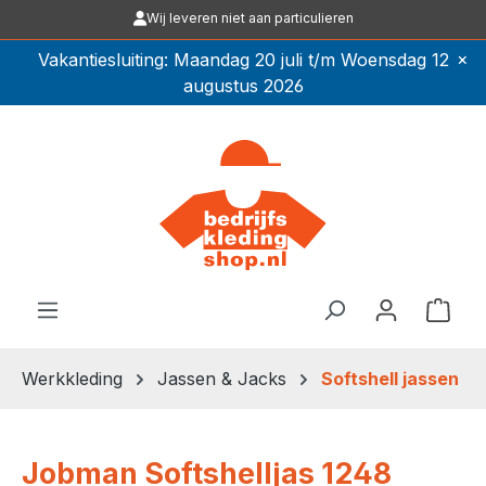
Wij leveren niet aan particulieren
Ga naar de hoofdinhoud
×
Vakantiesluiting: Maandag 20 juli t/m Woensdag 12
augustus 2026
Winkel
Werkkleding
Jassen & Jacks
Softshell jassen
Jobman Softshelljas 1248