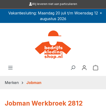
Wij leveren niet aan particulieren
Ga naar de hoofdinhoud
×
Vakantiesluiting: Maandag 20 juli t/m Woensdag 12
augustus 2026
Winkel
Merken
Jobman
Jobman Werkbroek 2812