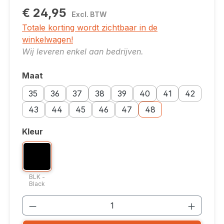
€ 24,95
Excl. BTW
Totale korting wordt zichtbaar in de
winkelwagen!
Wij leveren enkel aan bedrijven.
Maat
Selecteer
Maatoptie: 35
Maatoptie: 36
Maatoptie: 37
Maatoptie: 38
Maatoptie: 39
Maatoptie: 40
Maatoptie: 41
Maatoptie: 
35
36
37
38
39
40
41
42
Maatoptie: 43
Maatoptie: 44
Maatoptie: 45
Maatoptie: 46
Maatoptie: 47
Maatoptie: 48
43
44
45
46
47
48
Kleur
Selecteer
Kleuroptie: BLK - Black
BLK - Black
BLK -
Black
Producthoeveelheid: Voer de gewenste