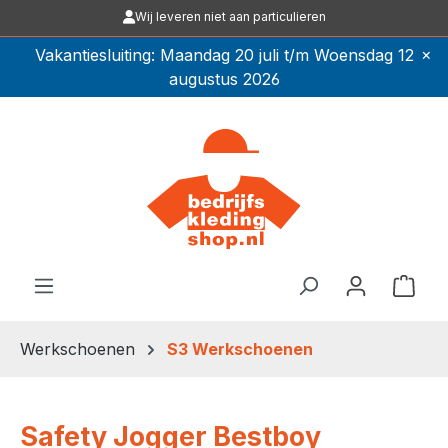
Wij leveren niet aan particulieren
Ga naar de hoofdinhoud
×
Vakantiesluiting: Maandag 20 juli t/m Woensdag 12
augustus 2026
Winkel
Werkschoenen
S3 Werkschoenen
Safety Jogger Bestboy