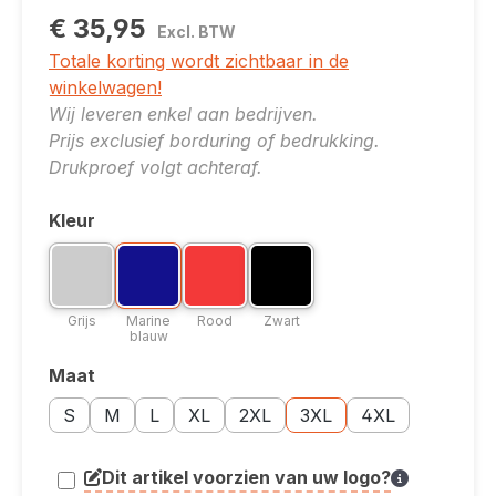
€ 35,95
Excl. BTW
Totale korting wordt zichtbaar in de
winkelwagen!
Wij leveren enkel aan bedrijven.
Prijs exclusief borduring of bedrukking.
Drukproef volgt achteraf.
Kleur
Selecteer
Kleuroptie: Grijs
Kleuroptie: Marine blauw
Kleuroptie: Rood
Kleuroptie: Zwart
Grijs
Marine blauw
Rood
Zwart
Grijs
Marine
Rood
Zwart
blauw
Maat
Selecteer
Maatoptie: S
Maatoptie: M
Maatoptie: L
Maatoptie: XL
Maatoptie: 2XL
Maatoptie: 3XL
Maatoptie: 4XL
S
M
L
XL
2XL
3XL
4XL
Dit artikel voorzien van uw logo?
article.printing.helptext