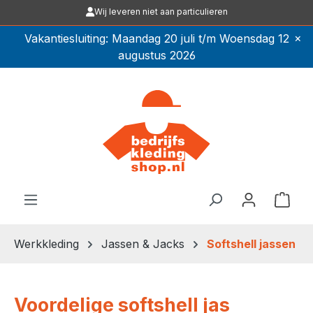
Wij leveren niet aan particulieren
Ga naar de hoofdinhoud
×
Vakantiesluiting: Maandag 20 juli t/m Woensdag 12
augustus 2026
Winkel
Werkkleding
Jassen & Jacks
Softshell jassen
Voordelige softshell jas