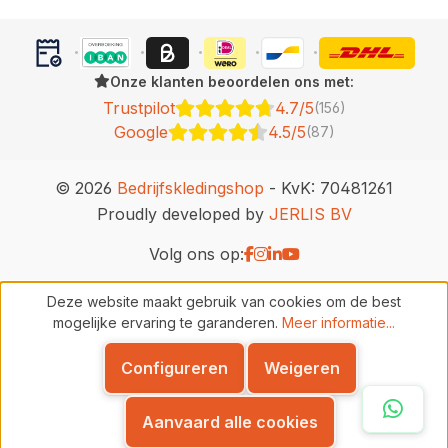
Onze klanten beoordelen ons met:
Trustpilot
4.7/5
(156)
Google
4.5/5
(87)
© 2026
Bedrijfskledingshop
- KvK: 70481261
Proudly developed by
JERLIS BV
Volg ons op:
Deze website maakt gebruik van cookies om de best
mogelijke ervaring te garanderen.
Meer informatie...
Configureren
Weigeren
Whats
Aanvaard alle cookies