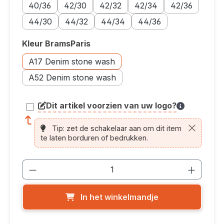
Maatoptie: 40/36
Maatoptie: 42/30
Maatoptie: 42/32
Maatoptie: 42/34
Maatoptie: 42/3
40/36
42/30
42/32
42/34
42/36
Maatoptie: 44/30
Maatoptie: 44/32
Maatoptie: 44/34
Maatoptie: 44/36
44/30
44/32
44/34
44/36
Kleur BramsParis
Selecteer
Kleuroptie: A17 Denim stone wash
A17 Denim stone wash
Kleuroptie: A52 Denim stone wash
A52 Denim stone wash
Dit artikel voorzien van uw logo?
article.printing.helptext
Tip: zet de schakelaar aan om dit item
te laten borduren of bedrukken.
Producthoeveelheid: Voer de gewenste
In het winkelmandje