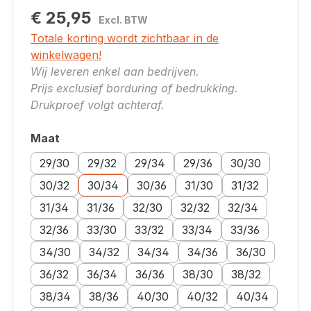
€ 25,95
Excl. BTW
Totale korting wordt zichtbaar in de
winkelwagen!
Wij leveren enkel aan bedrijven.
Prijs exclusief borduring of bedrukking.
Drukproef volgt achteraf.
Maat
Selecteer
Maatoptie: 29/30
Maatoptie: 29/32
Maatoptie: 29/34
Maatoptie: 29/36
Maatoptie: 30/30
29/30
29/32
29/34
29/36
30/30
Maatoptie: 30/32
Maatoptie: 30/34
Maatoptie: 30/36
Maatoptie: 31/30
Maatoptie: 31/32
30/32
30/34
30/36
31/30
31/32
Maatoptie: 31/34
Maatoptie: 31/36
Maatoptie: 32/30
Maatoptie: 32/32
Maatoptie: 32/34
31/34
31/36
32/30
32/32
32/34
Maatoptie: 32/36
Maatoptie: 33/30
Maatoptie: 33/32
Maatoptie: 33/34
Maatoptie: 33/36
32/36
33/30
33/32
33/34
33/36
Maatoptie: 34/30
Maatoptie: 34/32
Maatoptie: 34/34
Maatoptie: 34/36
Maatoptie: 36/3
34/30
34/32
34/34
34/36
36/30
Maatoptie: 36/32
Maatoptie: 36/34
Maatoptie: 36/36
Maatoptie: 38/30
Maatoptie: 38/32
36/32
36/34
36/36
38/30
38/32
Maatoptie: 38/34
Maatoptie: 38/36
Maatoptie: 40/30
Maatoptie: 40/32
Maatoptie: 40/
38/34
38/36
40/30
40/32
40/34