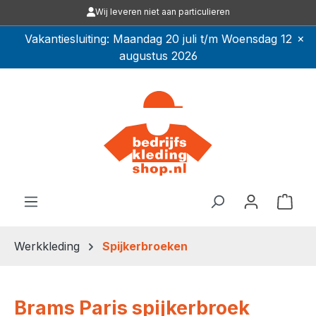
Wij leveren niet aan particulieren
Ga naar de hoofdinhoud
×
Vakantiesluiting: Maandag 20 juli t/m Woensdag 12
augustus 2026
Winkel
Werkkleding
Spijkerbroeken
Brams Paris spijkerbroek