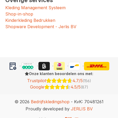
Overige services
Kleding Management Systeem
Shop-in-shop
Kinderkleding Bedrukken
Shopware Development - Jerlis BV
Onze klanten beoordelen ons met:
Trustpilot
4.7/5
(156)
Google
4.5/5
(87)
© 2026
Bedrijfskledingshop
- KvK: 70481261
Proudly developed by
JERLIS BV