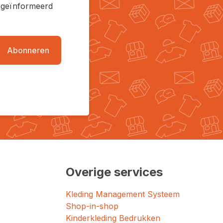
en geïnformeerd
Abonneren
Overige services
Kleding Management Systeem
Shop-in-shop
Kinderkleding Bedrukken