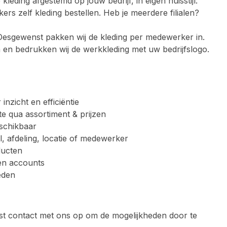
leding afgestemd op jouw bedrijf, in eigen huisstijl.
s zelf kleding bestellen. Heb je meerdere filialen?
n. Desgewenst pakken wij de kleding per medewerker in.
en bedrukken wij de werkkleding met uw bedrijfslogo.
nzicht en efficiëntie
ate qua assortiment & prijzen
eschikbaar
al, afdeling, locatie of medewerker
ducten
gen accounts
heden
t contact met ons op om de mogelijkheden door te