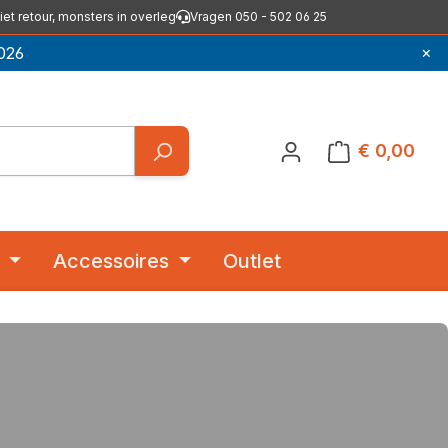
iet retour, monsters in overleg
Vragen 050 - 502 06 25
×
026
€ 0,00
Winkelwagentje
Accessoires
Outlet