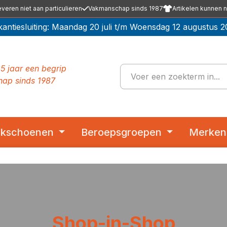
everen niet aan particulieren
Vakmanschap sinds 1987
Artikelen kunnen n
kantiesluiting: Maandag 20 juli t/m Woensdag 12 augustus 2
5 jaar een begrip
ap sinds 1987
kschoenen
Beroepsgroepen
Merken
Shop-in-Shop