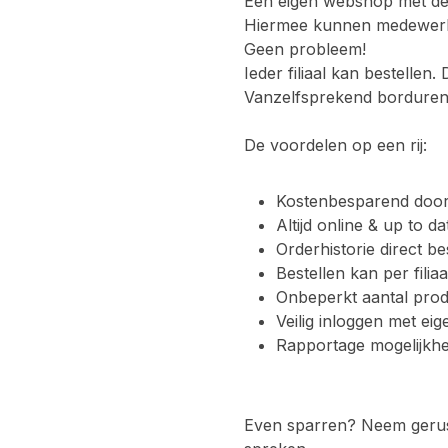
Een eigen webshop met de k
Hiermee kunnen medewerker
Geen probleem!
Ieder filiaal kan bestelle
Vanzelfsprekend borduren 
De voordelen op een rij:
Kostenbesparend door i
Altijd online & up to d
Orderhistorie direct b
Bestellen kan per filia
Onbeperkt aantal pro
Veilig inloggen met ei
Rapportage mogelijk
Even sparren? Neem gerus