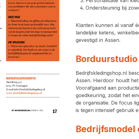
Personalisatie van kl
Ondersteuning bij zowe
Klanten kunnen al vanaf
é
landelijke ketens, winkelbe
gevestigd in Assen.
Borduurstudio 
Bedrijfskledingshop.nl bes
Assen. Hierdoor houdt het b
Voorafgaand aan productie
goedkeuring, zodat het eind
de organisatie. De focus l
is tegen intensief gebruik 
Bedrijfsmodel 