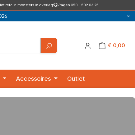
iet retour, monsters in overleg
Vragen 050 - 502 06 25
×
026
€ 0,00
Winkelwagentje
Accessoires
Outlet