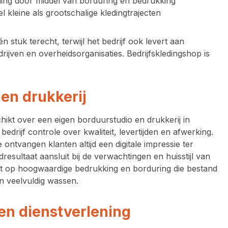
eding door middel van borduring en bedrukking
l kleine als grootschalige kledingtrajecten
én stuk
terecht, terwijl het bedrijf ook levert aan
drijven en overheidsorganisaties. Bedrijfskledingshop is
en drukkerij
chikt over een
eigen borduurstudio en drukkerij
in
edrijf controle over kwaliteit, levertijden en afwerking.
 ontvangen klanten altijd een
digitale impressie
ter
resultaat aansluit bij de verwachtingen en huisstijl van
igt op hoogwaardige bedrukking en borduring die bestand
en veelvuldig wassen.
en dienstverlening