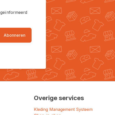
en geïnformeerd
Abonneren
Overige services
Kleding Management Systeem