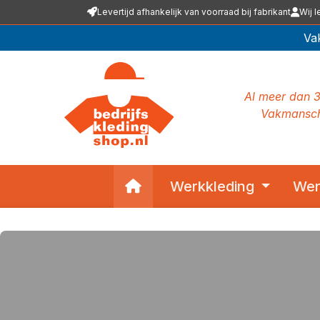
Levertijd afhankelijk van voorraad bij fabrikant
Wij l
 naar de hoofdinhoud
Ga naar de zoekopdracht
Ga naar de hoofdnavigatie
Va
Al meer dan 3
Vakmansch
Home
Werkkleding
Wer