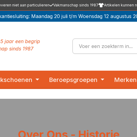
everen niet aan particulieren
Vakmanschap sinds 1987
Artikelen kunnen n
kantiesluiting: Maandag 20 juli t/m Woensdag 12 augustus 2
5 jaar een begrip
ap sinds 1987
kschoenen
Beroepsgroepen
Merken
Over Ons - Historie