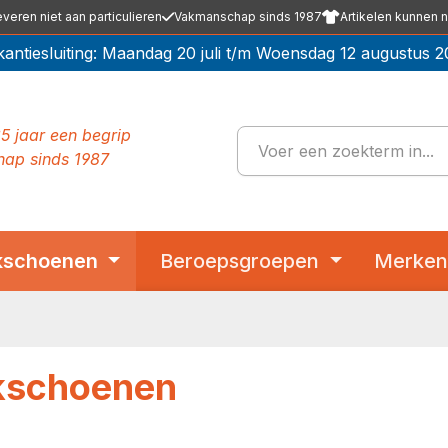
everen niet aan particulieren
Vakmanschap sinds 1987
Artikelen kunnen n
kantiesluiting: Maandag 20 juli t/m Woensdag 12 augustus 2
5 jaar een begrip
ap sinds 1987
kschoenen
Beroepsgroepen
Merken
kschoenen