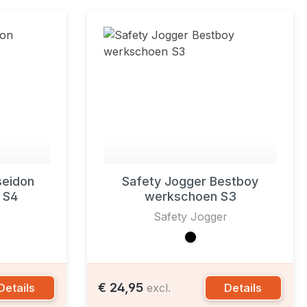
seidon
Safety Jogger Bestboy
s S4
werkschoen S3
r
Safety Jogger
€ 24,95
Details
Details
excl.