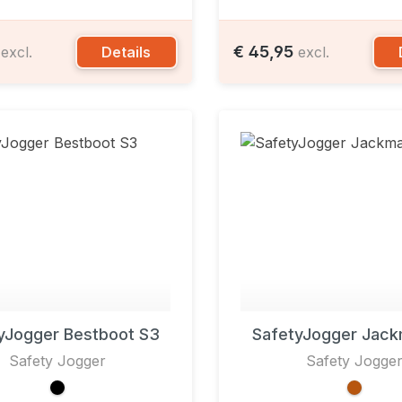
5
€ 45,95
Details
excl.
excl.
yJogger Bestboot S3
SafetyJogger Jac
Safety Jogger
Safety Jogge