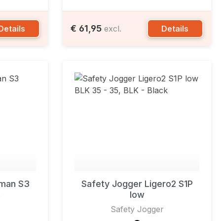
€ 61,95
Details
Details
excl.
kman S3
Safety Jogger Ligero2 S1P
low
r
Safety Jogger