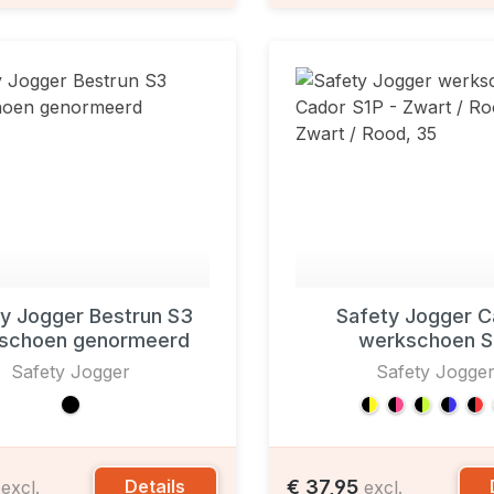
y Jogger Bestrun S3
Safety Jogger C
schoen genormeerd
werkschoen S
Safety Jogger
Safety Jogge
5
€ 37,95
Details
excl.
excl.