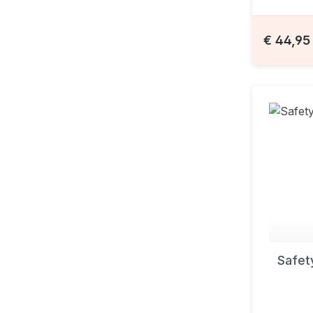
€ 44,9
Safet