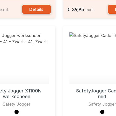
€ 39,95
Details
excl.
excl.
ety Jogger X1100N
SafetyJogger Cad
werkschoen
mid
Safety Jogger
Safety Jogge