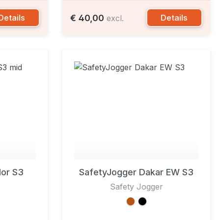
€ 40,00
Details
Details
excl.
or S3
SafetyJogger Dakar EW S3
Safety Jogger
r