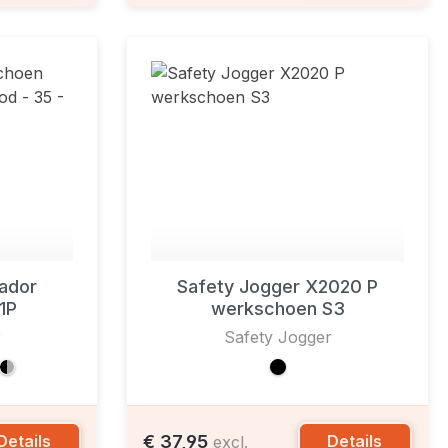
ador
Safety Jogger X2020 P
1P
werkschoen S3
r
Safety Jogger
€ 37,95
Details
Details
excl.