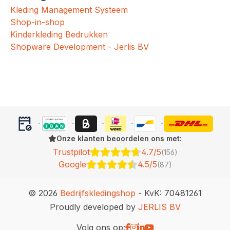
Kleding Management Systeem
Shop-in-shop
Kinderkleding Bedrukken
Shopware Development - Jerlis BV
Onze klanten beoordelen ons met:
Trustpilot
4.7/5
(156)
Google
4.5/5
(87)
© 2026
Bedrijfskledingshop
- KvK: 70481261
Proudly developed by
JERLIS BV
Volg ons op: