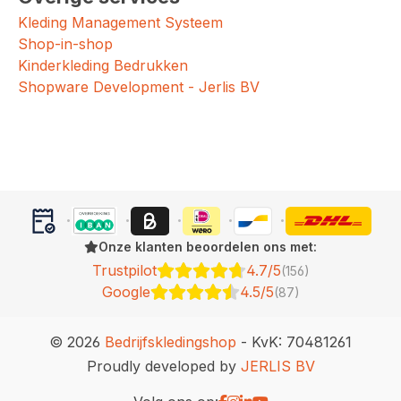
Kleding Management Systeem
Shop-in-shop
Kinderkleding Bedrukken
Shopware Development - Jerlis BV
Onze klanten beoordelen ons met:
Trustpilot
4.7/5
(156)
Google
4.5/5
(87)
© 2026
Bedrijfskledingshop
- KvK: 70481261
Proudly developed by
JERLIS BV