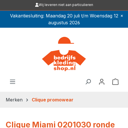
Wij leveren niet aan particulieren
Ga naar de hoofdinhoud
×
Vakantiesluiting: Maandag 20 juli t/m Woensdag 12
augustus 2026
Winkel
Merken
Clique promowear
Clique Miami 0201030 ronde