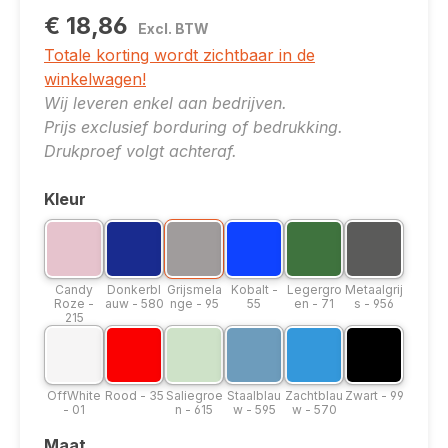
€ 18,86
Excl. BTW
Totale korting wordt zichtbaar in de
winkelwagen!
Wij leveren enkel aan bedrijven.
Prijs exclusief borduring of bedrukking.
Drukproef volgt achteraf.
Kleur
Selecteer
Kleuroptie: Candy Roze - 215
Kleuroptie: Donkerblauw - 580
Kleuroptie: Grijsmelange - 95
Kleuroptie: Kobalt - 55
Kleuroptie: Legergroe
Kleuroptie: Me
Candy Roze - 215
Donkerblauw - 580
Grijsmelange - 95
Kobalt - 55
Legergroen - 71
Metaalgrij
Candy
Donkerbl
Grijsmela
Kobalt -
Legergro
Metaalgrij
Roze -
auw - 580
nge - 95
55
en - 71
s - 956
215
Kleuroptie: OffWhite - 01
Kleuroptie: Rood - 35
Kleuroptie: Saliegroen - 615
Kleuroptie: Staalblauw - 595
Kleuroptie: Zachtbla
Kleuroptie: Z
OffWhite - 01
Rood - 35
Saliegroen - 615
Staalblauw - 595
Zachtblauw - 570
Zwart - 9
OffWhite
Rood - 35
Saliegroe
Staalblau
Zachtblau
Zwart - 99
- 01
n - 615
w - 595
w - 570
Maat