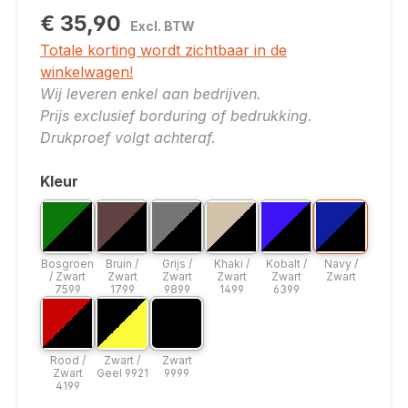
€ 35,90
Excl. BTW
Totale korting wordt zichtbaar in de
winkelwagen!
Wij leveren enkel aan bedrijven.
Prijs exclusief borduring of bedrukking.
Drukproef volgt achteraf.
Kleur
Selecteer
Bicolor optie: Bosgroen / Zwart 7599
Bicolor optie: Bruin / Zwart 1799
Bicolor optie: Grijs / Zwart 9899
Bicolor optie: Khaki / Zwart 1
Bicolor optie: Kobalt 
Bicolor optie
Bosgroen / Zwart 7599
Bruin / Zwart 1799
Grijs / Zwart 9899
Khaki / Zwart 1499
Kobalt / Zwart 63
Navy / Zw
Bosgroen
Bruin /
Grijs /
Khaki /
Kobalt /
Navy /
/ Zwart
Zwart
Zwart
Zwart
Zwart
Zwart
7599
1799
9899
1499
6399
Bicolor optie: Rood / Zwart 4199
Bicolor optie: Zwart / Geel 9921
Kleuroptie: Zwart 9999
Rood / Zwart 4199
Zwart / Geel 9921
Zwart 9999
Rood /
Zwart /
Zwart
Zwart
Geel 9921
9999
4199