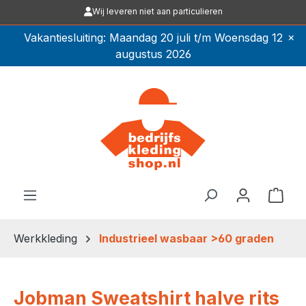
Wij leveren niet aan particulieren
Ga naar de hoofdinhoud
×
Vakantiesluiting: Maandag 20 juli t/m Woensdag 12
augustus 2026
Winkel
Werkkleding
Industrieel wasbaar >60 graden
Jobman Sweatshirt halve rits