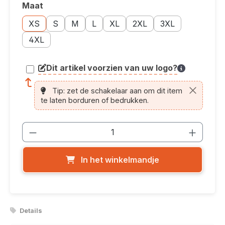
Maat
Selecteer
Maatoptie: XS
Maatoptie: S
Maatoptie: M
Maatoptie: L
Maatoptie: XL
Maatoptie: 2XL
Maatoptie: 3XL
XS
S
M
L
XL
2XL
3XL
Maatoptie: 4XL
4XL
Dit artikel voorzien van uw logo?
article.printing.helptext
Tip: zet de schakelaar aan om dit item
te laten borduren of bedrukken.
Producthoeveelheid: Voer de gewenste
In het winkelmandje
Details