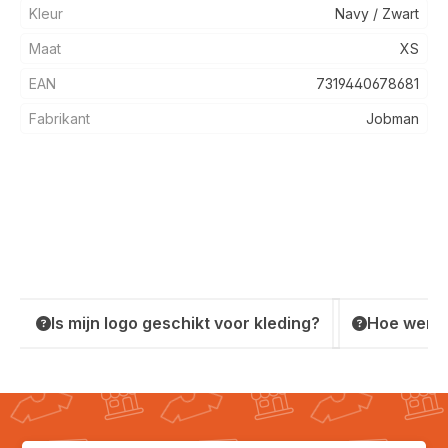
Kleur
Navy / Zwart
Maat
XS
EAN
7319440678681
Fabrikant
Jobman
Is mijn logo geschikt voor kleding?
Hoe werkt