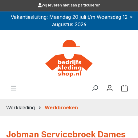
Wij leveren niet aan particulieren
Ga naar de hoofdinhoud
×
Vakantiesluiting: Maandag 20 juli t/m Woensdag 12
augustus 2026
Winkel
Werkkleding
Werkbroeken
Jobman Servicebroek Dames