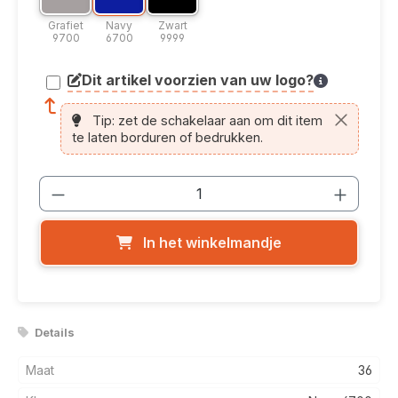
Grafiet
Navy
Zwart
9700
6700
9999
Dit artikel voorzien van uw logo?
article.printing.helptext
Tip: zet de schakelaar aan om dit item
te laten borduren of bedrukken.
Producthoeveelheid: Voer de gewenste
In het winkelmandje
Details
Maat
36