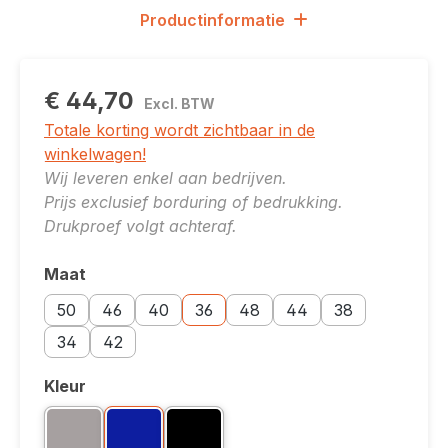
Productinformatie
€ 44,70
Excl. BTW
Totale korting wordt zichtbaar in de
winkelwagen!
Wij leveren enkel aan bedrijven.
Prijs exclusief borduring of bedrukking.
Drukproef volgt achteraf.
Maat
Selecteer
Maatoptie: 50
Maatoptie: 46
Maatoptie: 40
Maatoptie: 36
Maatoptie: 48
Maatoptie: 44
Maatoptie: 38
50
46
40
36
48
44
38
Maatoptie: 34
Maatoptie: 42
34
42
Kleur
Selecteer
Kleuroptie: Grafiet 9700
Kleuroptie: Navy 6700
Kleuroptie: Zwart 9999
Grafiet 9700
Navy 6700
Zwart 9999