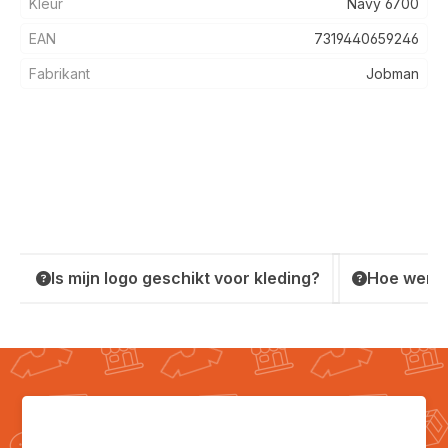
Kleur
Navy 6700
EAN
7319440659246
Fabrikant
Jobman
Is mijn logo geschikt voor kleding?
Hoe werkt