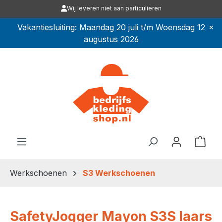
Wij leveren niet aan particulieren
Ga naar de hoofdinhoud
×
Vakantiesluiting: Maandag 20 juli t/m Woensdag 12
augustus 2026
Winkel
Werkschoenen
S3 Werkschoenen
SafetyJogger Mayon S3S laars