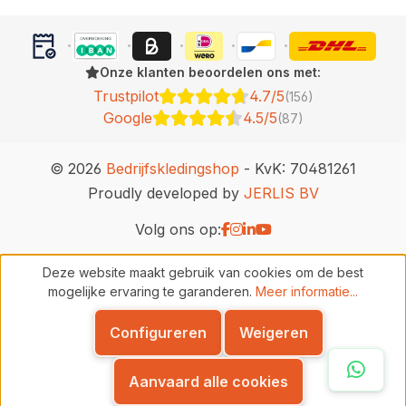
Onze klanten beoordelen ons met:
Trustpilot
4.7/5
(156)
Google
4.5/5
(87)
© 2026
Bedrijfskledingshop
- KvK: 70481261
Proudly developed by
JERLIS BV
Volg ons op:
Deze website maakt gebruik van cookies om de best
mogelijke ervaring te garanderen.
Meer informatie...
Configureren
Weigeren
Whats
Aanvaard alle cookies