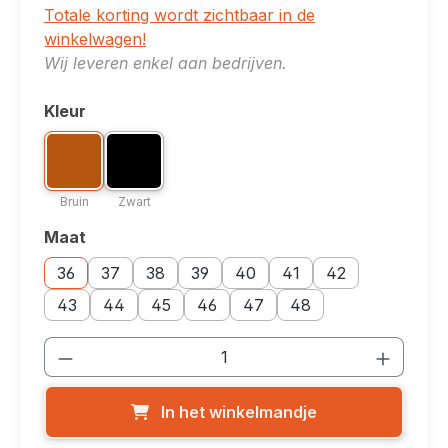
Totale korting wordt zichtbaar in de
winkelwagen!
Wij leveren enkel aan bedrijven.
Kleur
Selecteer
Kleuroptie: Bruin
Kleuroptie: Zwart
Bruin
Zwart
Bruin
Zwart
Maat
Selecteer
Maatoptie: 36
Maatoptie: 37
Maatoptie: 38
Maatoptie: 39
Maatoptie: 40
Maatoptie: 41
Maatoptie: 42
36
37
38
39
40
41
42
Maatoptie: 43
Maatoptie: 44
Maatoptie: 45
Maatoptie: 46
Maatoptie: 47
Maatoptie: 48
43
44
45
46
47
48
Producthoeveelheid: Voer de gewenste
In het winkelmandje