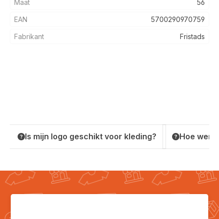
Maat
56
EAN
5700290970759
Fabrikant
Fristads
Is mijn logo geschikt voor kleding?
Hoe werkt