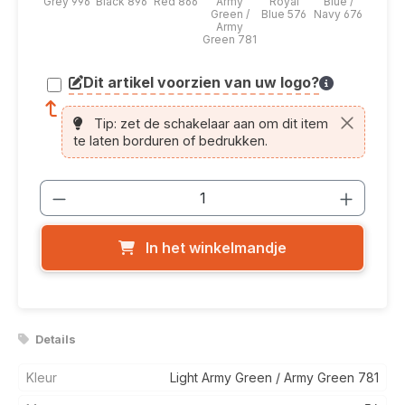
Grey 996
Black 896
Red 866
Army
Royal
Blue /
Green /
Blue 576
Navy 676
Army
Green 781
Dit artikel voorzien van uw logo?
article.printing.helptext
Tip: zet de schakelaar aan om dit item
te laten borduren of bedrukken.
Producthoeveelheid: Voer de gewenste
In het winkelmandje
Details
Kleur
Light Army Green / Army Green 781