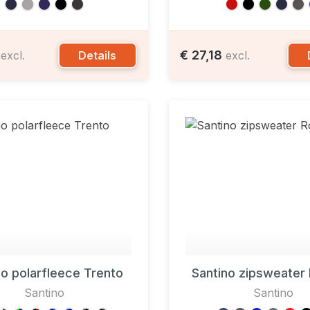
5
€ 27,18
Details
excl.
excl.
no polarfleece Trento
Santino zipsweater
Santino
Santino