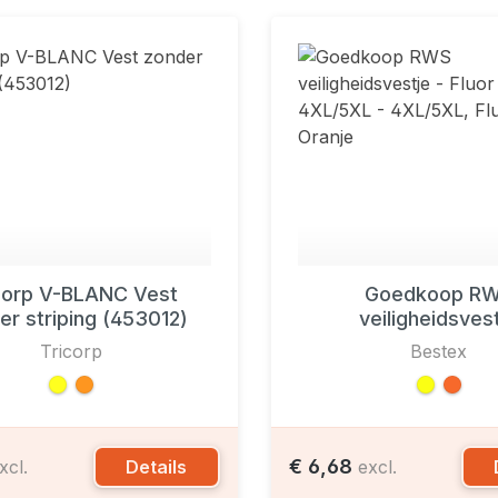
corp V-BLANC Vest
Goedkoop R
er striping (453012)
veiligheidsves
Tricorp
Bestex
€ 6,68
Details
xcl.
excl.