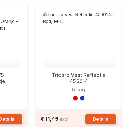
WS
Tricorp Vest Reflectie
tje
453014
Tricorp
€ 11,45
Details
Details
excl.