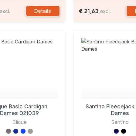
€ 21,63
Details
excl.
excl.
que Basic Cardigan
Santino Fleecejack
Dames 021039
Dames
Clique
Santino