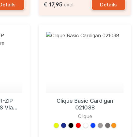
€ 17,95
Details
Details
excl.
R-ZIP
Clique Basic Cardigan
WS Vlam
021038
Clique