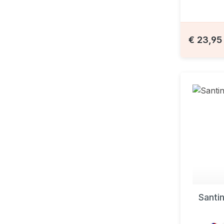
€ 23,9
Santi