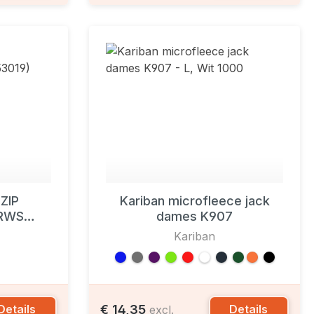
ZIP
Kariban microfleece jack
 RWS
dames K907
Kariban
€ 14,35
Details
Details
excl.