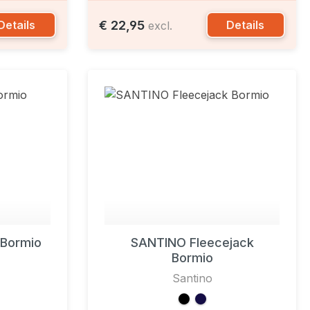
€ 22,95
Details
Details
excl.
 Bormio
SANTINO Fleecejack
Bormio
Santino