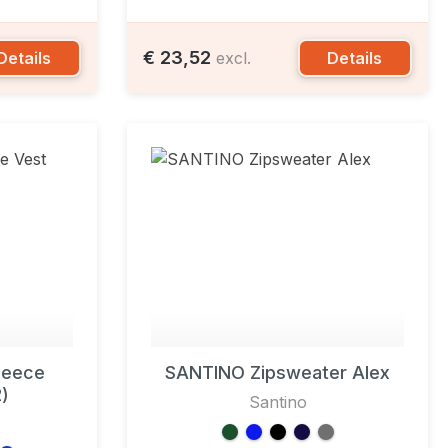
€ 23,52
Details
Details
excl.
leece
SANTINO Zipsweater Alex
)
Santino