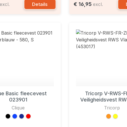
€ 16,95
Details
excl.
excl.
ue Basic fleecevest
Tricorp V-RWS-F
023901
Veiligheidsvest R
(453017)
Clique
Tricorp