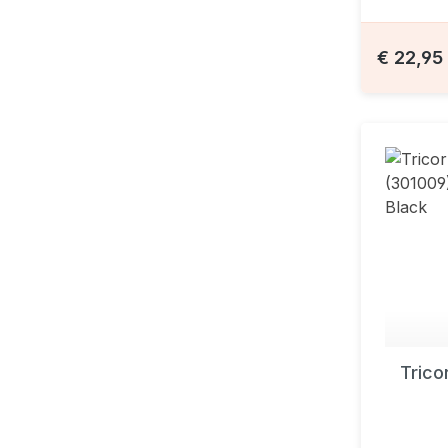
€ 22,95
Tric