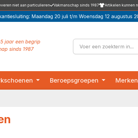
everen niet aan particulieren
Vakmanschap sinds 1987
Artikelen kunnen n
kantiesluiting: Maandag 20 juli t/m Woensdag 12 augustus 2
5 jaar een begrip
ap sinds 1987
kschoenen
Beroepsgroepen
Merke
en