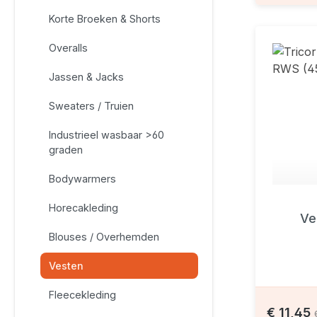
Korte Broeken & Shorts
Overalls
Jassen & Jacks
Sweaters / Truien
Industrieel wasbaar >60
graden
Bodywarmers
Horecakleding
Ve
Blouses / Overhemden
Vesten
Fleecekleding
€ 11,45