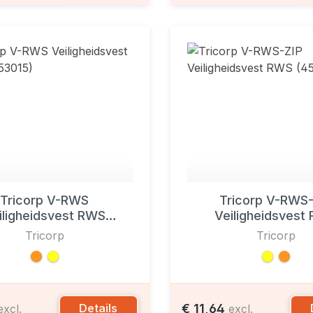
Tricorp V-RWS
Tricorp V-RWS-
iligheidsvest RWS
Veiligheidsvest
(453015)
(453019)
Tricorp
Tricorp
€ 11,64
Details
excl.
excl.