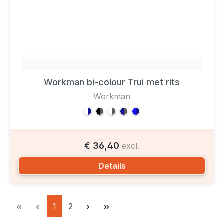
Workman bi-colour Trui met rits
Workman
€ 36,40
excl.
Details
Pagina
Pagina
1
2