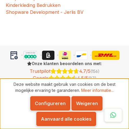
Kinderkleding Bedrukken
Shopware Development - Jerlis BV
Onze klanten beoordelen ons met:
Trustpilot
4.7/5
(156)
Google
4.5/5
(87)
Deze website maakt gebruik van cookies om de best
mogelijke ervaring te garanderen.
Meer informatie...
© 2026
Bedrijfskledingshop
- KvK: 70481261
Proudly developed by
JERLIS BV
Configureren
Weigeren
Volg ons op:
Whats
Aanvaard alle cookies