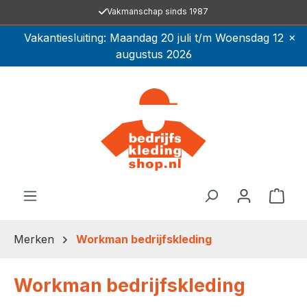
Vakmanschap sinds 1987
Ga naar de hoofdinhoud
×
Vakantiesluiting: Maandag 20 juli t/m Woensdag 12
augustus 2026
Winkel
Merken
Workman bedrijfskleding
Workman bedrijfskleding