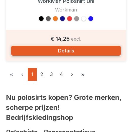
WorkMan Poloshirt Uni
Workman
€ 14,25
excl.
Details
Pagina
Pagina
Pagina
Pagina
1
2
3
4
Nu polosirts kopen? Grote merken,
scherpe prijzen!
Bedrijfskledingshop
Poloshirts – Representatieve