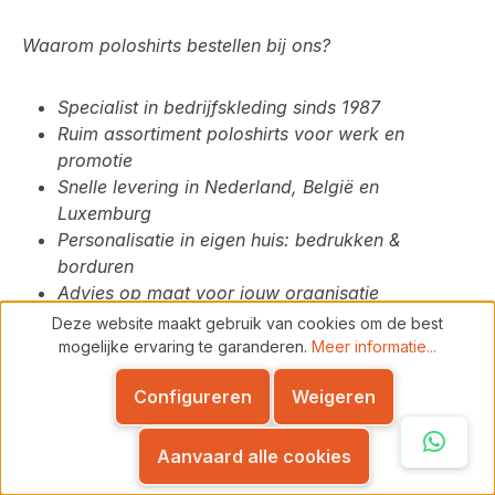
Waarom poloshirts bestellen bij ons?
Specialist in bedrijfskleding sinds 1987
Ruim assortiment poloshirts voor werk en
promotie
Snelle levering in Nederland, België en
Luxemburg
Personalisatie in eigen huis: bedrukken &
borduren
Advies op maat voor jouw organisatie
Deze website maakt gebruik van cookies om de best
mogelijke ervaring te garanderen.
Meer informatie...
Bestel jouw zakelijke poloshirts online
Configureren
Weigeren
Bekijk ons volledige aanbod poloshirts voor
bedrijven en kies het model dat past bij jouw
Whats
Aanvaard alle cookies
werkomgeving en uitstraling. Combineer ze