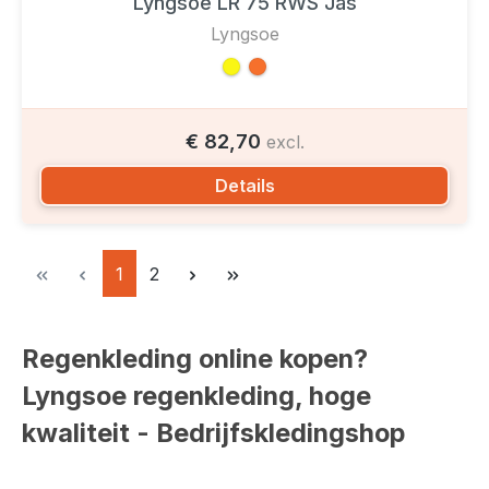
Lyngsoe LR 75 RWS Jas
Lyngsoe
€ 82,70
excl.
Details
Pagina
Pagina
1
2
Regenkleding online kopen?
Lyngsoe regenkleding, hoge
kwaliteit - Bedrijfskledingshop