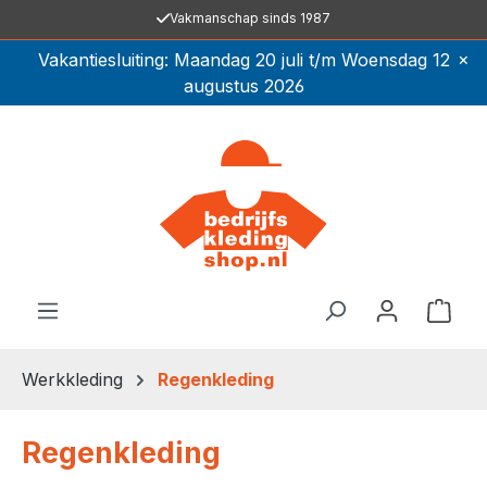
Vakmanschap sinds 1987
Ga naar de hoofdinhoud
×
Vakantiesluiting: Maandag 20 juli t/m Woensdag 12
augustus 2026
Winkel
Werkkleding
Regenkleding
Regenkleding