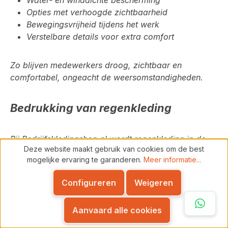
Water- en winddichte bescherming
Opties met verhoogde zichtbaarheid
Bewegingsvrijheid tijdens het werk
Verstelbare details voor extra comfort
Zo blijven medewerkers droog, zichtbaar en
comfortabel, ongeacht de weersomstandigheden.
Bedrukking van regenkleding
Bij
Bedrijfskledingshop.nl
wordt regenkleding
in de
Deze website maakt gebruik van cookies om de best
basis niet bedrukt
.
Bedrukking is uitsluitend mogelijk
mogelijke ervaring te garanderen.
Meer informatie...
op aanvraag en bij grotere oplages
, afhankelijk van
het type regenkleding en het gebruik. Neem hiervoor
Configureren
Weigeren
gerust contact met ons op, dan bespreken we de
mogelijkheden.
Whats
Aanvaard alle cookies