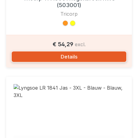
(503001)
Tricorp
€ 54,29
excl.
Details