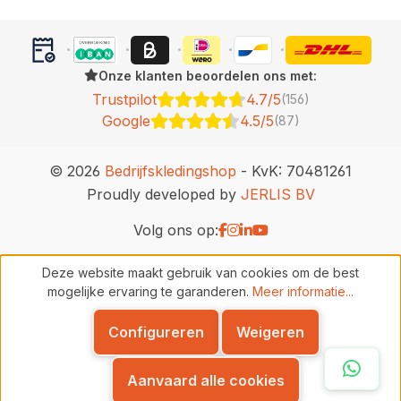
Onze klanten beoordelen ons met:
Trustpilot
4.7/5
(156)
Google
4.5/5
(87)
© 2026
Bedrijfskledingshop
- KvK: 70481261
Proudly developed by
JERLIS BV
Volg ons op:
Deze website maakt gebruik van cookies om de best
mogelijke ervaring te garanderen.
Meer informatie...
Configureren
Weigeren
Whats
Aanvaard alle cookies