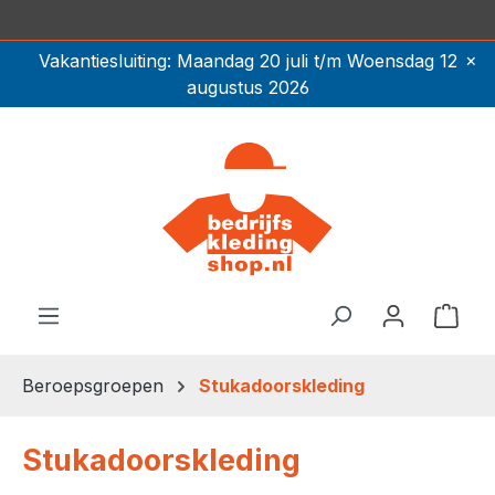
Vakmanschap sinds 1987
Ga naar de hoofdinhoud
×
Vakantiesluiting: Maandag 20 juli t/m Woensdag 12
augustus 2026
Winkel
Beroepsgroepen
Stukadoorskleding
Stukadoorskleding