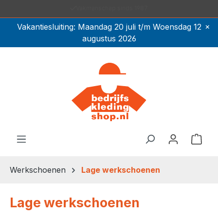
Vakmanschap sinds 1987
Ga naar de hoofdinhoud
×
Vakantiesluiting: Maandag 20 juli t/m Woensdag 12
augustus 2026
Winkel
Werkschoenen
Lage werkschoenen
Lage werkschoenen