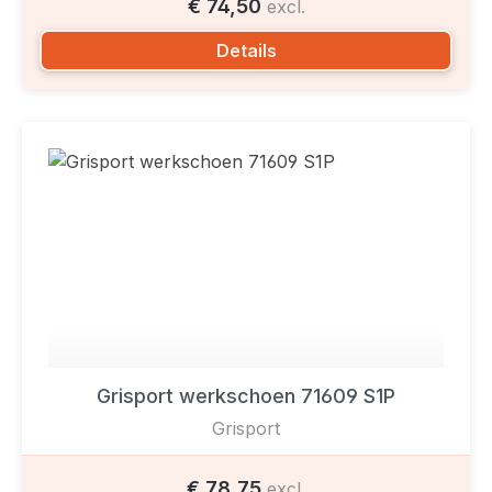
€ 74,50
excl.
Details
Grisport werkschoen 71609 S1P
Grisport
€ 78,75
excl.