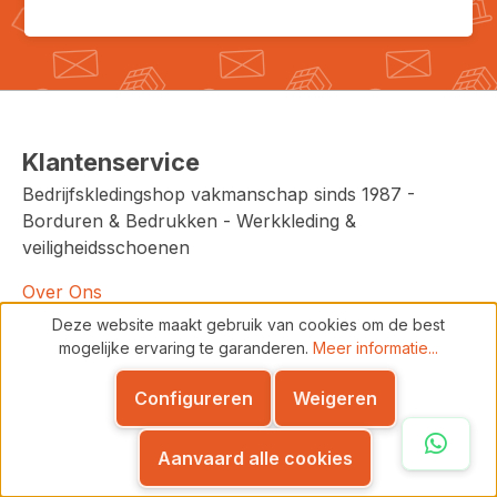
Klantenservice
Bedrijfskledingshop vakmanschap sinds 1987 -
Borduren & Bedrukken - Werkkleding &
veiligheidsschoenen
Over Ons
Deze website maakt gebruik van cookies om de best
Bestelproces
mogelijke ervaring te garanderen.
Meer informatie...
Algemene voorwaarden
Configureren
Weigeren
Offerte aanvragen
Recht van retour
Whats
Aanvaard alle cookies
Voorraad en levertijden
Betaalmogelijkheden