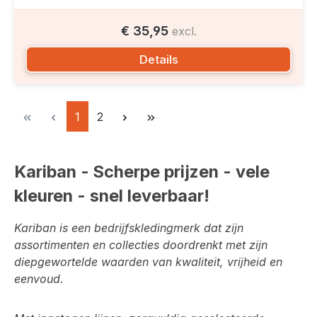
€ 35,95
excl.
Details
Pagina
Pagina
1
2
Kariban - Scherpe prijzen - vele
kleuren - snel leverbaar!
Kariban is een bedrijfskledingmerk dat zijn
assortimenten en collecties doordrenkt met zijn
diepgewortelde waarden van kwaliteit, vrijheid en
eenvoud.