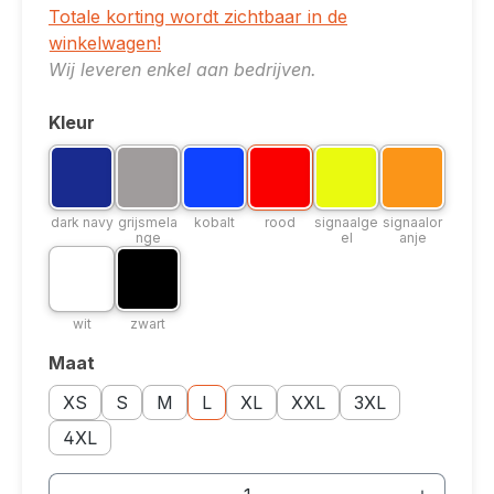
Totale korting wordt zichtbaar in de
winkelwagen!
Wij leveren enkel aan bedrijven.
Kleur
Selecteer
Kleuroptie: dark navy
Kleuroptie: grijsmelange
Kleuroptie: kobalt
Kleuroptie: rood
Kleuroptie: signaalgee
Kleuroptie: si
dark navy
grijsmelange
kobalt
rood
signaalgeel
signaalor
dark navy
grijsmela
kobalt
rood
signaalge
signaalor
nge
el
anje
Kleuroptie: wit
Kleuroptie: zwart
wit
zwart
wit
zwart
Maat
Selecteer
Maatoptie: XS
Maatoptie: S
Maatoptie: M
Maatoptie: L
Maatoptie: XL
Maatoptie: XXL
Maatoptie: 3XL
XS
S
M
L
XL
XXL
3XL
Maatoptie: 4XL
4XL
Producthoeveelheid: Voer de gewenste