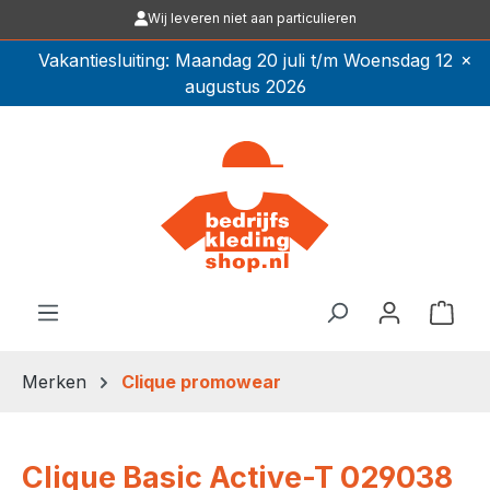
Wij leveren niet aan particulieren
Ga naar de hoofdinhoud
×
Vakantiesluiting: Maandag 20 juli t/m Woensdag 12
augustus 2026
Winkel
Merken
Clique promowear
Clique Basic Active-T 029038