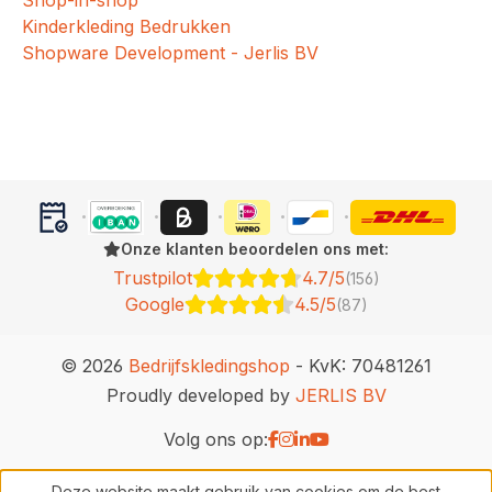
Shop-in-shop
Kinderkleding Bedrukken
Shopware Development - Jerlis BV
Onze klanten beoordelen ons met:
Trustpilot
4.7/5
(156)
Google
4.5/5
(87)
© 2026
Bedrijfskledingshop
- KvK: 70481261
Proudly developed by
JERLIS BV
Volg ons op:
Deze website maakt gebruik van cookies om de best