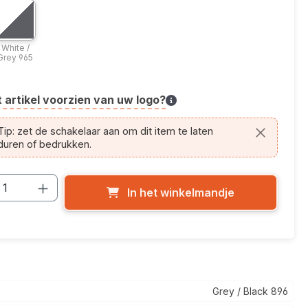
ptie: Navy / Hi-Vis Yellow 556
icolor optie: White / Grey 965
/ Hi-Vis Yellow 556
White / Grey 965
White /
Grey 965
t artikel voorzien van uw logo?
cle.printing.helptext
ip: zet de schakelaar aan om dit item te laten
duren of bedrukken.
cthoeveelheid: Voer de gewenste hoevee
In het winkelmandje
Grey / Black 896