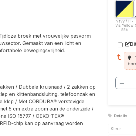
Bicolor o
B
Navy 
Navy / Hi-
Vis Yellow
556
ijdloze broek met vrouwelijke pasvorm
ouwsector. Gemaakt van een licht en
Di
arti
ortabele bewegingsvrijheid.
T
bor
Produ
zakken / Dubbele kruisnaad / 2 zakken op
ep en klittenbandsluiting, telefoonzak en
r de klep / Met CORDURA® verstevigde
 met 5 cm extra zoom aan de onderzijde /
lgens ISO 15797 / OEKO-TEX®
Details
/ RFID-chip kan op aanvraag worden
Kleur