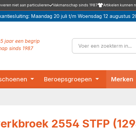
everen niet aan particulieren
Vakmanschap sinds 1987
Artikelen kunnen n
kantiesluiting: Maandag 20 juli t/m Woensdag 12 augustus 2
5 jaar een begrip
ap sinds 1987
schoenen
Beroepsgroepen
Merken
werkbroek 2554 STFP (12