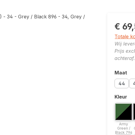
€ 69
Totale k
Wij leve
Prijs ex
achteraf.
Maat
Selecte
Maatopti
Ma
44
Kleur
Selecte
Bicolor 
B
Army
Army
Green /
Black 796