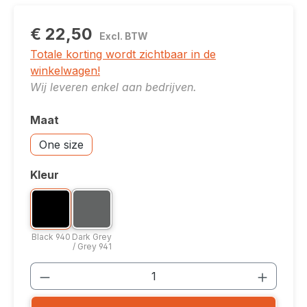
€ 22,50
Excl. BTW
Totale korting wordt zichtbaar in de
winkelwagen!
Wij leveren enkel aan bedrijven.
Maat
Selecteer
Accessoires: One size
One size
Kleur
Selecteer
Kleuroptie: Black 940
Kleuroptie: Dark Grey / Grey 941
Black 940
Dark Grey / Grey 941
Black 940
Dark Grey
/ Grey 941
Producthoeveelheid: Voer de gewenste