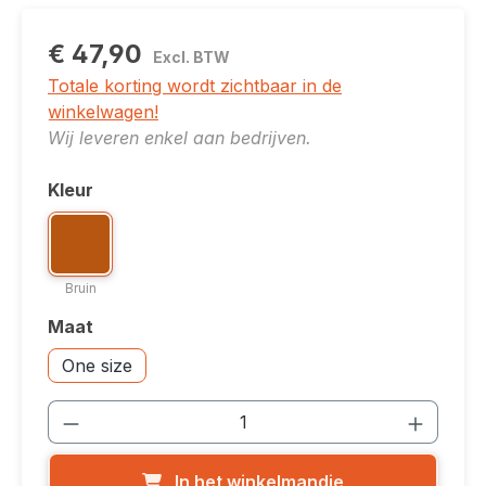
€ 47,90
Excl. BTW
Totale korting wordt zichtbaar in de
winkelwagen!
Wij leveren enkel aan bedrijven.
Kleur
Selecteer
Kleuroptie: Bruin
Bruin
Bruin
Maat
Selecteer
Accessoires: One size
One size
Producthoeveelheid: Voer de gewenste
In het winkelmandje