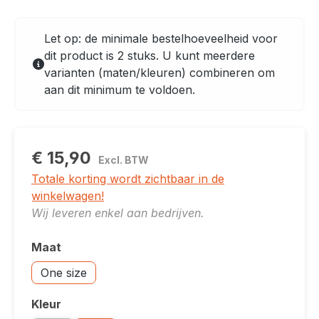
Let op: de minimale bestelhoeveelheid voor
dit product is 2 stuks. U kunt meerdere
varianten (maten/kleuren) combineren om
aan dit minimum te voldoen.
€ 15,90
Excl. BTW
Totale korting wordt zichtbaar in de
winkelwagen!
Wij leveren enkel aan bedrijven.
Maat
Selecteer
Accessoires: One size
One size
Kleur
Selecteer