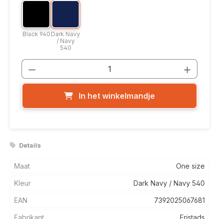
Kleuroptie: Black 940
Kleuroptie: Dark Navy / Navy 540
Black 940
Dark Navy / Navy 540
Black 940
Dark Navy
/ Navy
540
Producthoeveelheid: Voer de gewenste
In het winkelmandje
Details
Maat
One size
Kleur
Dark Navy / Navy 540
EAN
7392025067681
Fabrikant
Fristads