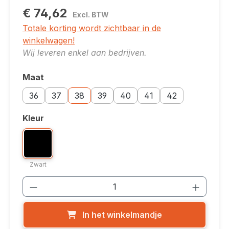
€ 74,62
Excl. BTW
Totale korting wordt zichtbaar in de
winkelwagen!
Wij leveren enkel aan bedrijven.
Maat
Selecteer
Maatoptie: 36
Maatoptie: 37
Maatoptie: 38
Maatoptie: 39
Maatoptie: 40
Maatoptie: 41
Maatoptie: 42
36
37
38
39
40
41
42
Kleur
Selecteer
Kleuroptie: Zwart
Zwart
Zwart
Producthoeveelheid: Voer de gewenste
In het winkelmandje