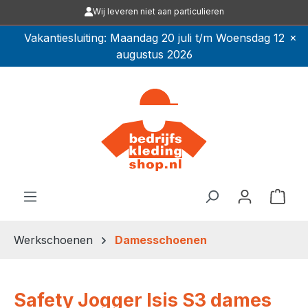
Wij leveren niet aan particulieren
Ga naar de hoofdinhoud
×
Vakantiesluiting: Maandag 20 juli t/m Woensdag 12
augustus 2026
Winkel
Werkschoenen
Damesschoenen
Safety Jogger Isis S3 dames