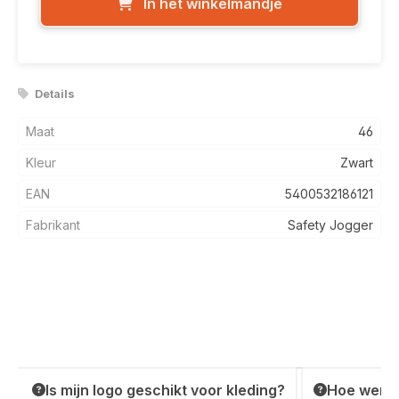
In het winkelmandje
Details
Maat
46
Kleur
Zwart
EAN
5400532186121
Fabrikant
Safety Jogger
Is mijn logo geschikt voor kleding?
Hoe werkt