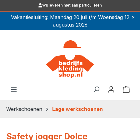
Wij leveren niet aan particulieren
Ga naar de hoofdinhoud
×
Vakantiesluiting: Maandag 20 juli t/m Woensdag 12
augustus 2026
Winkel
Werkschoenen
Lage werkschoenen
Safety jogger Dolce