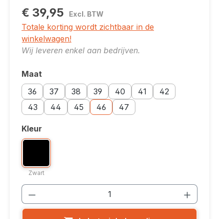
€ 39,95
Excl. BTW
Totale korting wordt zichtbaar in de
winkelwagen!
Wij leveren enkel aan bedrijven.
Maat
Selecteer
Maatoptie: 36
Maatoptie: 37
Maatoptie: 38
Maatoptie: 39
Maatoptie: 40
Maatoptie: 41
Maatoptie: 42
36
37
38
39
40
41
42
Maatoptie: 43
Maatoptie: 44
Maatoptie: 45
Maatoptie: 46
Maatoptie: 47
43
44
45
46
47
Kleur
Selecteer
Kleuroptie: Zwart
Zwart
Zwart
Producthoeveelheid: Voer de gewenste