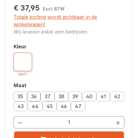
€ 37,95
Excl. BTW
Totale korting wordt zichtbaar in de
winkelwagen!
Wij leveren enkel aan bedrijven.
Kleur
Selecteer
Kleuroptie: WHT
WHT
WHT
Maat
Selecteer
Maatoptie: 35
Maatoptie: 36
Maatoptie: 37
Maatoptie: 38
Maatoptie: 39
Maatoptie: 40
Maatoptie: 41
Maatoptie: 
35
36
37
38
39
40
41
42
Maatoptie: 43
Maatoptie: 44
Maatoptie: 45
Maatoptie: 46
Maatoptie: 47
43
44
45
46
47
Producthoeveelheid: Voer de gewenste