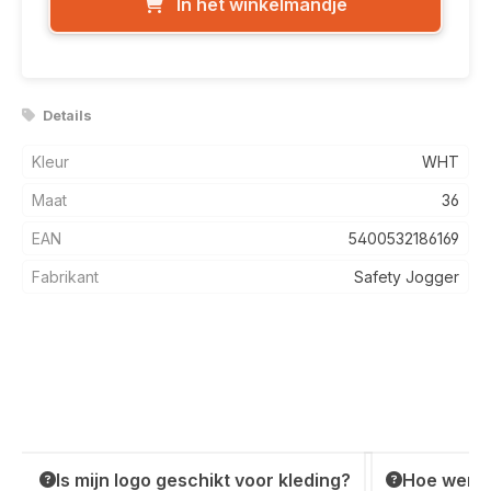
In het winkelmandje
Details
Kleur
WHT
Maat
36
EAN
5400532186169
Fabrikant
Safety Jogger
Is mijn logo geschikt voor kleding?
Hoe werkt