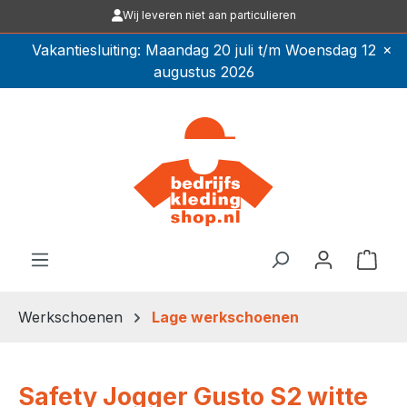
Wij leveren niet aan particulieren
Ga naar de hoofdinhoud
×
Vakantiesluiting: Maandag 20 juli t/m Woensdag 12
augustus 2026
Winkel
Werkschoenen
Lage werkschoenen
Safety Jogger Gusto S2 witte