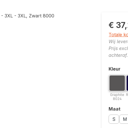
€ 37
Totale k
Wij leve
Prijs ex
achteraf.
Kleur
Selecte
Kleuropt
K
Grap
Graphite
R
8024
Maat
Selecte
Maatopti
Maa
S
M