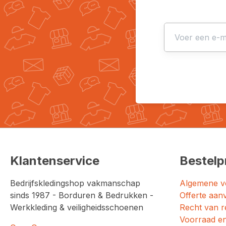
Klantenservice
Bestelp
Bedrijfskledingshop vakmanschap
Algemene v
sinds 1987 - Borduren & Bedrukken -
Offerte aan
Werkkleding & veiligheidsschoenen
Recht van r
Voorraad en