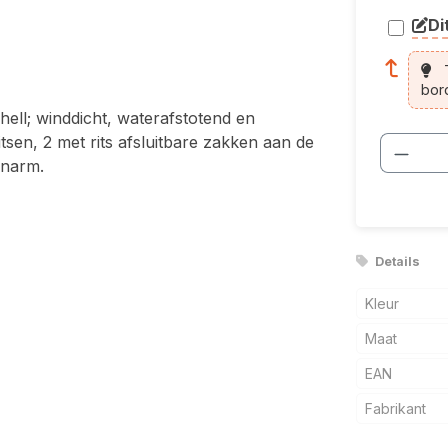
Di
arti
T
bor
shell; winddicht, waterafstotend en
sen, 2 met rits afsluitbare zakken aan de
Produ
enarm.
Details
Kleur
Maat
EAN
Fabrikant