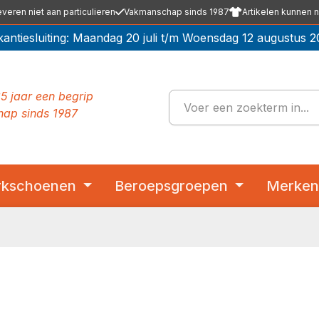
everen niet aan particulieren
Vakmanschap sinds 1987
Artikelen kunnen n
kantiesluiting: Maandag 20 juli t/m Woensdag 12 augustus 2
5 jaar een begrip
ap sinds 1987
kschoenen
Beroepsgroepen
Merke