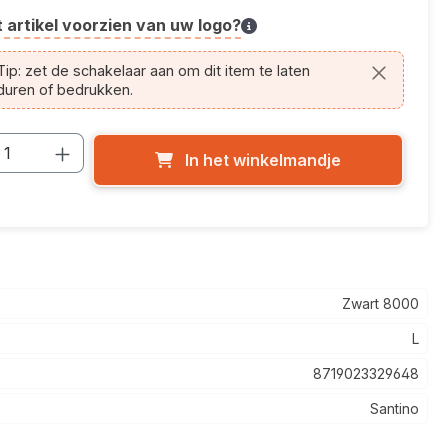
t artikel voorzien van uw logo?
cle.printing.helptext
ip: zet de schakelaar aan om dit item te laten
duren of bedrukken.
cthoeveelheid: Voer de gewenste hoevee
In het winkelmandje
Zwart 8000
L
8719023329648
Santino