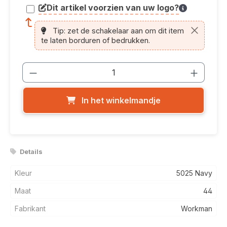
Dit artikel voorzien van uw logo?
article.printing.helptext
Tip: zet de schakelaar aan om dit item
te laten borduren of bedrukken.
Producthoeveelheid: Voer de gewenste
In het winkelmandje
Details
Kleur
5025 Navy
Maat
44
Fabrikant
Workman