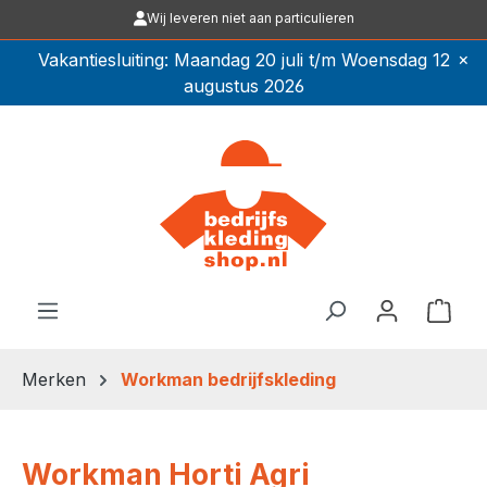
Wij leveren niet aan particulieren
Ga naar de hoofdinhoud
×
Vakantiesluiting: Maandag 20 juli t/m Woensdag 12
augustus 2026
Winkel
Merken
Workman bedrijfskleding
Workman Horti Agri