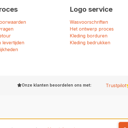
roces
Logo service
oorwaarden
Wasvoorschriften
vragen
Het ontwerp proces
etour
Kleding borduren
 levertijden
Kleding bedrukken
ijkheden
Onze klanten beoordelen ons met:
Trustpilot