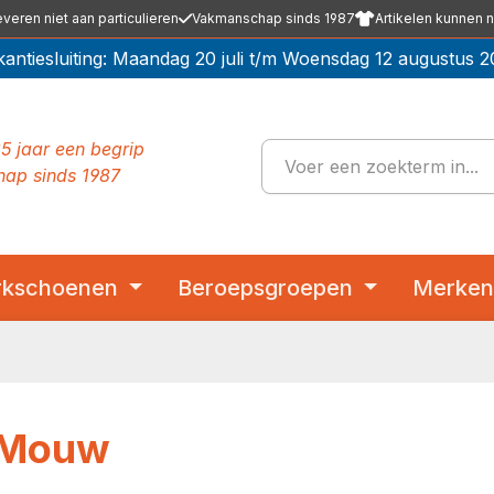
everen niet aan particulieren
Vakmanschap sinds 1987
Artikelen kunnen n
kantiesluiting: Maandag 20 juli t/m Woensdag 12 augustus 2
5 jaar een begrip
ap sinds 1987
kschoenen
Beroepsgroepen
Merke
 Mouw