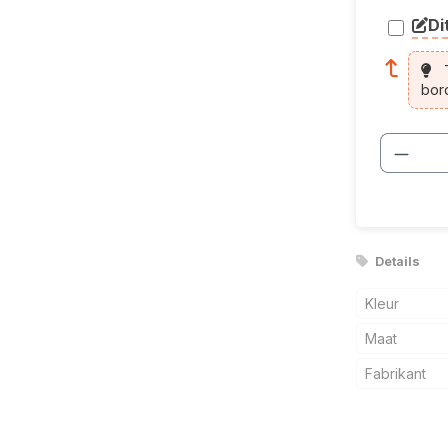
Di
arti
T
bor
Produ
Details
Kleur
Maat
Fabrikant