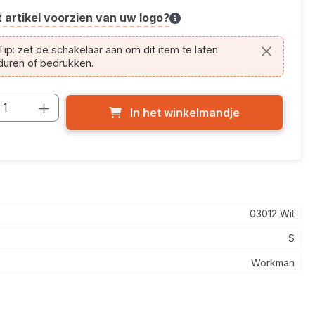
t artikel voorzien van uw logo?
cle.printing.helptext
ip: zet de schakelaar aan om dit item te laten
duren of bedrukken.
cthoeveelheid: Voer de gewenste hoevee
In het winkelmandje
03012 Wit
S
Workman