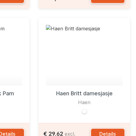
k Pam
Haen Britt damesjasje
Haen
€ 29,62
Details
Details
excl.