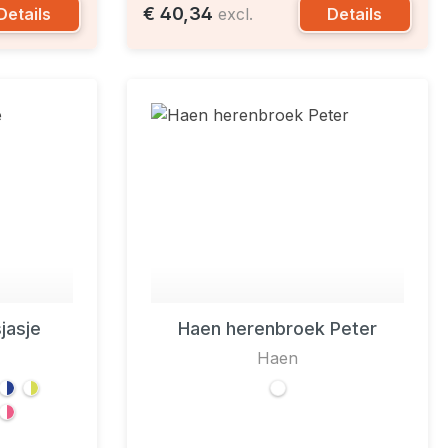
€ 40,34
Details
Details
excl.
jasje
Haen herenbroek Peter
Haen