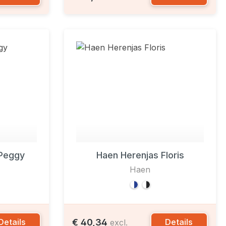
Peggy
Haen Herenjas Floris
Haen
€ 40,34
Details
Details
excl.