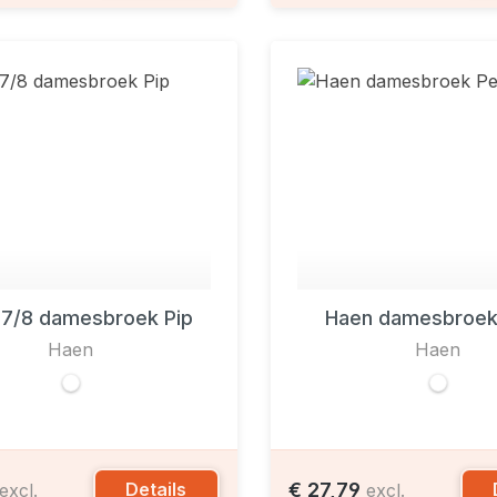
 7/8 damesbroek Pip
Haen damesbroek 
Haen
Haen
€ 27,79
Details
excl.
excl.