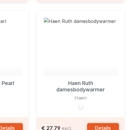
Pearl
Haen Ruth
damesbodywarmer
Haen
€ 27,79
Details
Details
excl.