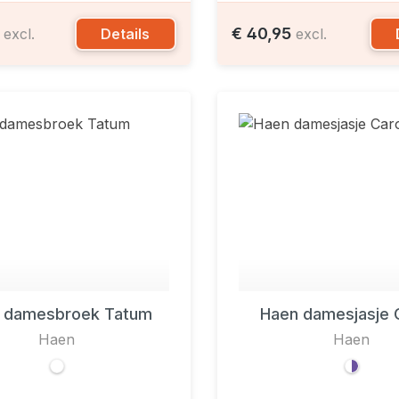
4
€ 40,95
Details
excl.
excl.
 damesbroek Tatum
Haen damesjasje 
Haen
Haen