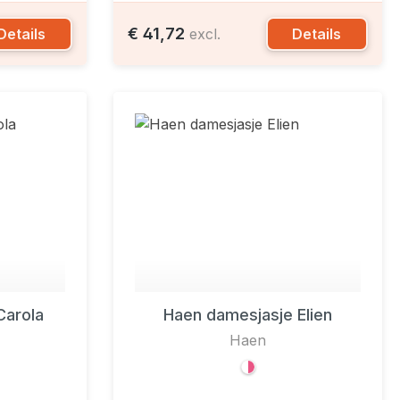
€ 41,72
Details
Details
excl.
Carola
Haen damesjasje Elien
Haen