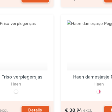
 Friso verplegersjas
Haen damesjasje 
Haen
Haen
€ 38,94
Details
excl.
excl.