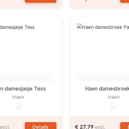
n damesjasje Tess
Haen damesbroe
Haen
Haen
€ 27,79
Details
excl.
excl.