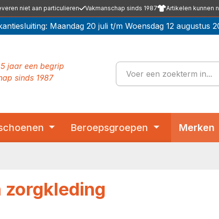
everen niet aan particulieren
Vakmanschap sinds 1987
Artikelen kunnen n
kantiesluiting: Maandag 20 juli t/m Woensdag 12 augustus 2
5 jaar een begrip
ap sinds 1987
schoenen
Beroepsgroepen
Merken
 zorgkleding