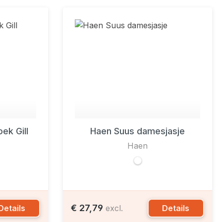
ek Gill
Haen Suus damesjasje
Haen
€ 27,79
Details
Details
excl.