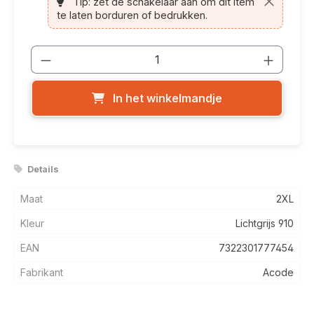
Tip: zet de schakelaar aan om dit item
te laten borduren of bedrukken.
Producthoeveelheid: Voer de gewenste
In het winkelmandje
Details
Maat
2XL
Kleur
Lichtgrijs 910
EAN
7322301777454
Fabrikant
Acode