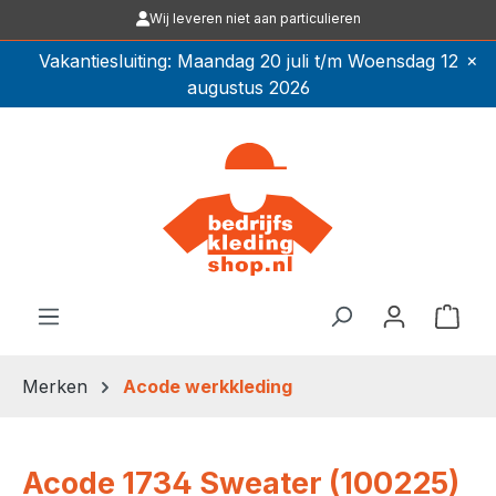
Wij leveren niet aan particulieren
Ga naar de hoofdinhoud
×
Vakantiesluiting: Maandag 20 juli t/m Woensdag 12
augustus 2026
Winkel
Merken
Acode werkkleding
Acode 1734 Sweater (100225)