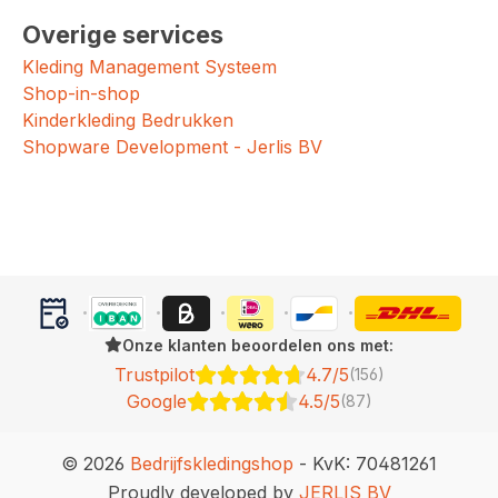
Overige services
Kleding Management Systeem
Shop-in-shop
Kinderkleding Bedrukken
Shopware Development - Jerlis BV
Onze klanten beoordelen ons met:
Trustpilot
4.7/5
(156)
Google
4.5/5
(87)
© 2026
Bedrijfskledingshop
- KvK: 70481261
Proudly developed by
JERLIS BV