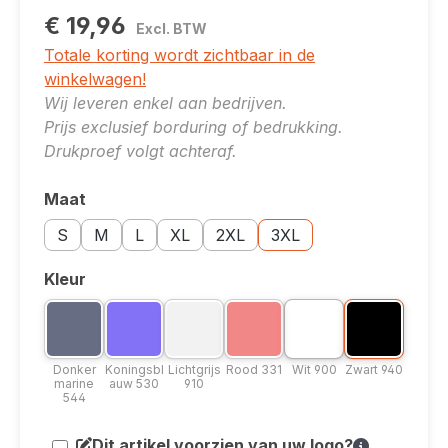
€ 19,96
Excl. BTW
Totale korting wordt zichtbaar in de
winkelwagen!
Wij leveren enkel aan bedrijven.
Prijs exclusief borduring of bedrukking.
Drukproef volgt achteraf.
Maat
Selecteer
Maatoptie: S
Maatoptie: M
Maatoptie: L
Maatoptie: XL
Maatoptie: 2XL
Maatoptie: 3XL
S
M
L
XL
2XL
3XL
Kleur
Selecteer
Kleuroptie: Wit 900
Kleuroptie: Donker marine 544 - niet b
Kleuroptie: Koningsblauw 5
Kleuroptie: Z
Kleuroptie: Lichtgrij
Kleuroptie: 
Donker marine 544
Koningsblauw 530
Lichtgrijs 910
Rood 331
Wit 900
Zwart 94
(Deze optie is momenteel niet beschikbaar.)
(Deze optie is momenteel niet beschikbaar.)
(Deze optie is momenteel niet beschik
(Deze optie is momenteel nie
Donker
Koningsbl
Lichtgrijs
Rood 331
Wit 900
Zwart 940
marine
auw 530
910
544
Dit artikel voorzien van uw logo?