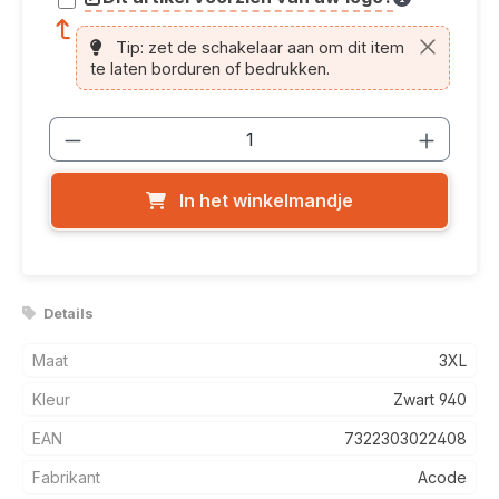
article.printing.helptext
Tip: zet de schakelaar aan om dit item
te laten borduren of bedrukken.
Producthoeveelheid: Voer de gewenste
In het winkelmandje
Details
Maat
3XL
Kleur
Zwart 940
EAN
7322303022408
Fabrikant
Acode