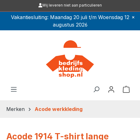
Wij leveren niet aan particulieren
Ga naar de hoofdinhoud
×
Vakantiesluiting: Maandag 20 juli t/m Woensdag 12
augustus 2026
Winkel
Merken
Acode werkkleding
Acode 1914 T-shirt lange