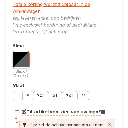
Totale korting wordt zichtbaar in de
winkelwagen!
Wij leveren enkel aan bedrijven.
Prijs exclusief borduring of bedrukking.
Drukproef volgt achteraf.
Kleur
Selecteer
Bicolor optie: Black / Grey 996
Black / Grey 996
Black /
Grey 996
Maat
Selecteer
Maatoptie: L
Maatoptie: S
Maatoptie: 3XL
Maatoptie: XL
Maatoptie: 2XL
Maatoptie: M
L
S
3XL
XL
2XL
M
Dit artikel voorzien van uw logo?
article.printing.helptext
Tip: zet de schakelaar aan om dit item