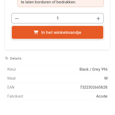
te laten borduren of bedrukken.
Producthoeveelheid: Voer de gewenste
In het winkelmandje
Details
Kleur
Black / Grey 996
Maat
M
EAN
7322302665828
Fabrikant
Acode