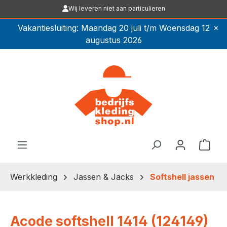
Wij leveren niet aan particulieren
Ga naar de hoofdinhoud
×
Vakantiesluiting: Maandag 20 juli t/m Woensdag 12
augustus 2026
Winkel
Werkkleding
Jassen & Jacks
Softshell jassen
Acode softshell 1414 (124149)