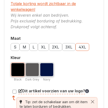
Totale korting wordt zichtbaar in de
winkelwagen!
Wij leveren enkel aan bedrijven.
Prijs exclusief borduring of bedrukking.
Drukproef volgt achteraf.
Maat
Selecteer
Maatoptie: S
Maatoptie: M
Maatoptie: L
Maatoptie: XL
Maatoptie: 2XL
Maatoptie: 3XL
Maatoptie: 4XL
S
M
L
XL
2XL
3XL
4XL
Kleur
Selecteer
Kleuroptie: Black
Kleuroptie: Dark Grey
Kleuroptie: Navy
Black
Dark Grey
Navy
Black
Dark Grey
Navy
Dit artikel voorzien van uw logo?
article.printing.helptext
Tip: zet de schakelaar aan om dit item
te laten borduren of bedrukken.