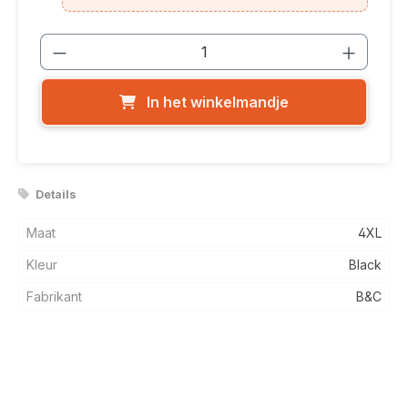
Producthoeveelheid: Voer de gewenste
In het winkelmandje
Details
Maat
4XL
Kleur
Black
Fabrikant
B&C