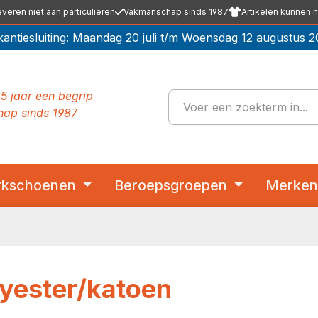
everen niet aan particulieren
Vakmanschap sinds 1987
Artikelen kunnen n
kantiesluiting: Maandag 20 juli t/m Woensdag 12 augustus 2
5 jaar een begrip
ap sinds 1987
kschoenen
Beroepsgroepen
Merke
lyester/katoen