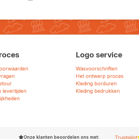
roces
Logo service
oorwaarden
Wasvoorschriften
vragen
Het ontwerp proces
etour
Kleding borduren
 levertijden
Kleding bedrukken
ijkheden
Onze klanten beoordelen ons met:
Trustpilot