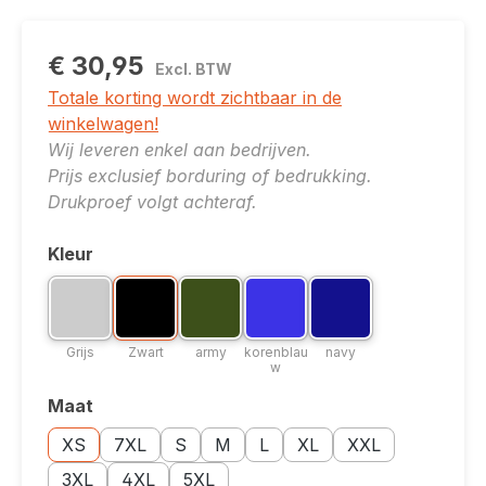
€ 30,95
Excl. BTW
Totale korting wordt zichtbaar in de
winkelwagen!
Wij leveren enkel aan bedrijven.
Prijs exclusief borduring of bedrukking.
Drukproef volgt achteraf.
Kleur
Selecteer
Kleuroptie: Grijs
Kleuroptie: Zwart
Kleuroptie: army
Kleuroptie: korenblauw
Kleuroptie: navy
Grijs
Zwart
army
korenblauw
navy
Grijs
Zwart
army
korenblau
navy
w
Maat
Selecteer
Maatoptie: XS
Maatoptie: 7XL
Maatoptie: S
Maatoptie: M
Maatoptie: L
Maatoptie: XL
Maatoptie: XXL
XS
7XL
S
M
L
XL
XXL
Maatoptie: 3XL
Maatoptie: 4XL
Maatoptie: 5XL
3XL
4XL
5XL