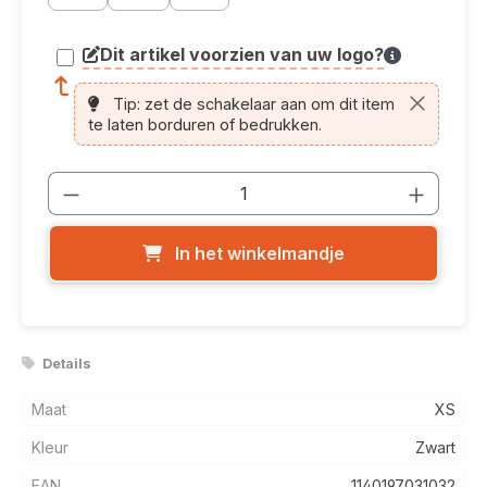
Dit artikel voorzien van uw logo?
article.printing.helptext
Tip: zet de schakelaar aan om dit item
te laten borduren of bedrukken.
Producthoeveelheid: Voer de gewenste
In het winkelmandje
Details
Maat
XS
Kleur
Zwart
EAN
1140197031032