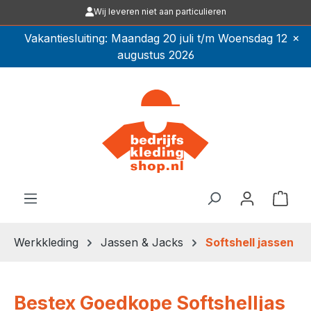
Wij leveren niet aan particulieren
Ga naar de hoofdinhoud
×
Vakantiesluiting: Maandag 20 juli t/m Woensdag 12
augustus 2026
Winkel
Werkkleding
Jassen & Jacks
Softshell jassen
Bestex Goedkope Softshelljas