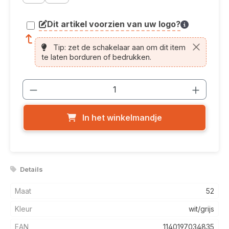
Dit artikel voorzien van uw logo?
article.printing.helptext
Tip: zet de schakelaar aan om dit item
te laten borduren of bedrukken.
Producthoeveelheid: Voer de gewenste
In het winkelmandje
Details
Maat
52
Kleur
wit/grijs
EAN
1140197034835