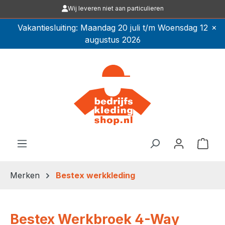
Wij leveren niet aan particulieren
Ga naar de hoofdinhoud
×
Vakantiesluiting: Maandag 20 juli t/m Woensdag 12
augustus 2026
Winkel
Merken
Bestex werkkleding
Bestex Werkbroek 4-Way