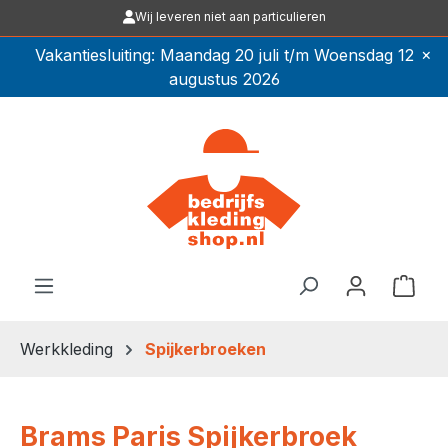
Wij leveren niet aan particulieren
Ga naar de hoofdinhoud
×
Vakantiesluiting: Maandag 20 juli t/m Woensdag 12
augustus 2026
Winkel
Werkkleding
Spijkerbroeken
Brams Paris Spijkerbroek