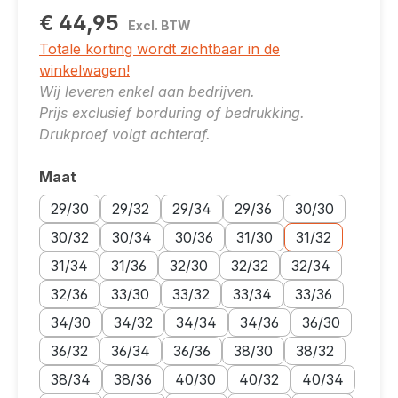
€ 44,95
Excl. BTW
Totale korting wordt zichtbaar in de
winkelwagen!
Wij leveren enkel aan bedrijven.
Prijs exclusief borduring of bedrukking.
Drukproef volgt achteraf.
Maat
Selecteer
Maatoptie: 29/30
Maatoptie: 29/32
Maatoptie: 29/34
Maatoptie: 29/36
Maatoptie: 30/30
29/30
29/32
29/34
29/36
30/30
Maatoptie: 30/32
Maatoptie: 30/34
Maatoptie: 30/36
Maatoptie: 31/30
Maatoptie: 31/32
30/32
30/34
30/36
31/30
31/32
Maatoptie: 31/34
Maatoptie: 31/36
Maatoptie: 32/30
Maatoptie: 32/32
Maatoptie: 32/34
31/34
31/36
32/30
32/32
32/34
Maatoptie: 32/36
Maatoptie: 33/30
Maatoptie: 33/32
Maatoptie: 33/34
Maatoptie: 33/36
32/36
33/30
33/32
33/34
33/36
Maatoptie: 34/30
Maatoptie: 34/32
Maatoptie: 34/34
Maatoptie: 34/36
Maatoptie: 36/3
34/30
34/32
34/34
34/36
36/30
Maatoptie: 36/32
Maatoptie: 36/34
Maatoptie: 36/36
Maatoptie: 38/30
Maatoptie: 38/32
36/32
36/34
36/36
38/30
38/32
Maatoptie: 38/34
Maatoptie: 38/36
Maatoptie: 40/30
Maatoptie: 40/32
Maatoptie: 40/
38/34
38/36
40/30
40/32
40/34