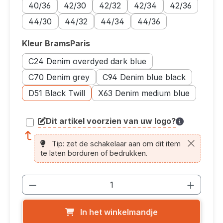
Maatoptie: 40/36
Maatoptie: 42/30
Maatoptie: 42/32
Maatoptie: 42/34
Maatoptie: 42/3
40/36
42/30
42/32
42/34
42/36
Maatoptie: 44/30
Maatoptie: 44/32
Maatoptie: 44/34
Maatoptie: 44/36
44/30
44/32
44/34
44/36
Kleur BramsParis
Selecteer
Kleuroptie: C24 Denim overdyed dark blue
C24 Denim overdyed dark blue
Kleuroptie: C70 Denim grey
Kleuroptie: C94 Denim blue black
C70 Denim grey
C94 Denim blue black
Kleuroptie: D51 Black Twill
Kleuroptie: X63 Denim medium blu
D51 Black Twill
X63 Denim medium blue
Dit artikel voorzien van uw logo?
article.printing.helptext
Tip: zet de schakelaar aan om dit item
te laten borduren of bedrukken.
Producthoeveelheid: Voer de gewenste
In het winkelmandje